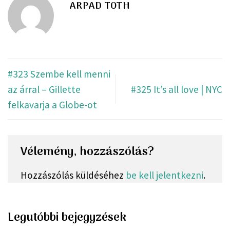
ARPAD TOTH
#323 Szembe kell menni
az árral – Gillette
#325 It’s all love | NYC
felkavarja a Globe-ot
Vélemény, hozzászólás?
Hozzászólás küldéséhez
be kell jelentkezni
.
Legutóbbi bejegyzések