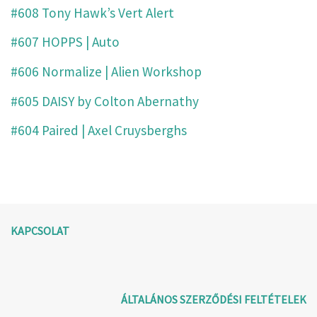
#608 Tony Hawk’s Vert Alert
#607 HOPPS | Auto
#606 Normalize | Alien Workshop
#605 DAISY by Colton Abernathy
#604 Paired | Axel Cruysberghs
KAPCSOLAT
ÁLTALÁNOS SZERZŐDÉSI FELTÉTELEK