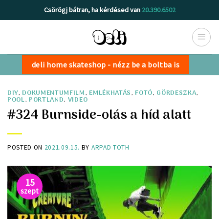
Skip
Csörögj bátran, ha kérdésed van
20.390.6502
to
content
deli home skateshop - nézz be a boltba is
DIY
,
DOKUMENTUMFILM
,
EMLÉKHATÁS
,
FOTÓ
,
GÖRDESZKA
,
POOL
,
PORTLAND
,
VIDEO
#324 Burnside-olás a híd alatt
POSTED ON
2021.09.15.
BY
ARPAD TOTH
15
szept