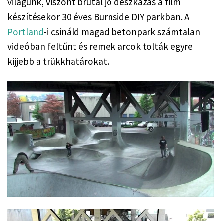
világunk, viszont brutál jó deszkázás a film 
készítésekor 30 éves Burnside DIY parkban. A 
Portland
-i csináld magad betonpark számtalan 
videóban feltűnt és remek arcok tolták egyre 
kijjebb a trükkhatárokat.