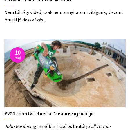
#324 Burnside-olás a híd alatt
Nem túl régi videó, csak nem annyira a mi világunk, viszont
brutál jó deszkázás...
10
máj
#252 John Gardner a Creature új pro-ja
John Gardner
igen mókás fickó és brutál jó
all-terrain