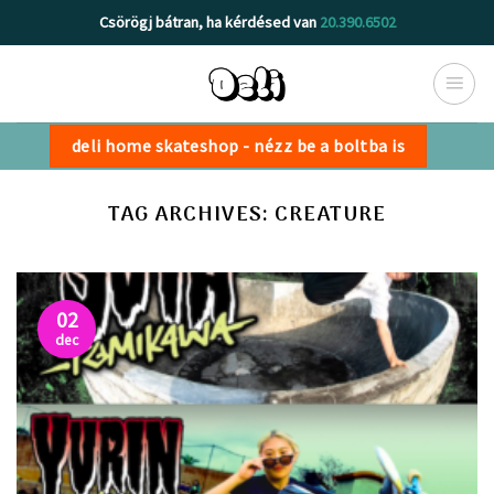
Skip
Csörögj bátran, ha kérdésed van
20.390.6502
to
content
deli home skateshop - nézz be a boltba is
TAG ARCHIVES:
CREATURE
02
dec