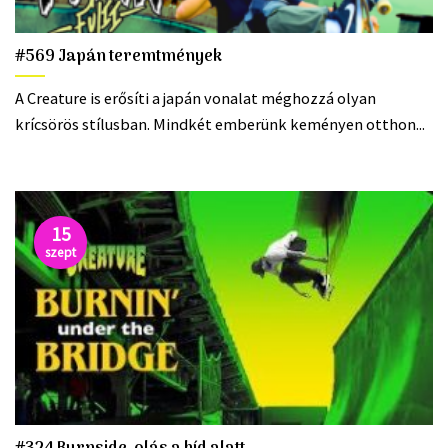
#569 Japán teremtmények
A Creature is erősíti a japán vonalat méghozzá olyan
krícsörös stílusban. Mindkét emberünk keményen otthon...
15
szept