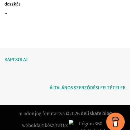
deszkás.
...
KAPCSOLAT
ÁLTALÁNOS SZERZŐDÉSI FELTÉTELEK
minden jog fenntartva ©2026
deli skate blog
weboldalt készítette: