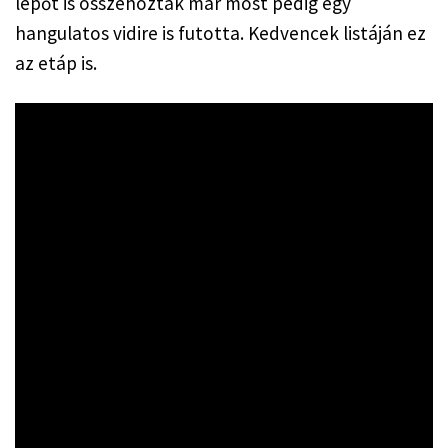
lépőt is összehoztak már most pedig egy 
hangulatos vidire is futotta. Kedvencek listáján ez 
az etáp is.