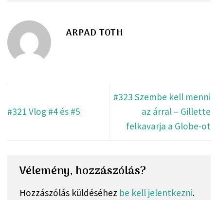
ARPAD TOTH
#323 Szembe kell menni
#321 Vlog #4 és #5
az árral – Gillette
felkavarja a Globe-ot
Vélemény, hozzászólás?
Hozzászólás küldéséhez
be kell jelentkezni
.