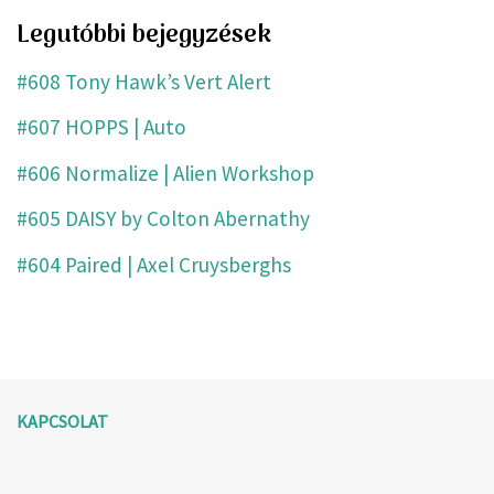
Legutóbbi bejegyzések
#608 Tony Hawk’s Vert Alert
#607 HOPPS | Auto
#606 Normalize | Alien Workshop
#605 DAISY by Colton Abernathy
#604 Paired | Axel Cruysberghs
KAPCSOLAT