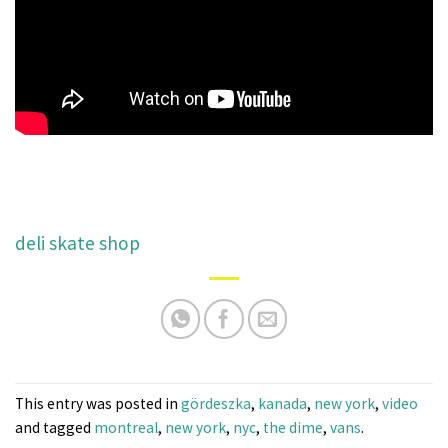
deli skate shop
This entry was posted in
gördeszka
,
kanada
,
new york
,
video
and tagged
montreal
,
new york
,
nyc
,
the dime
,
vans
.