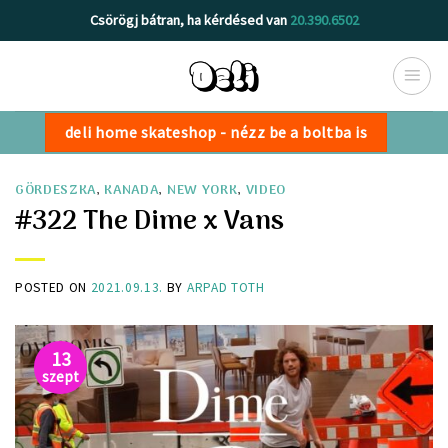
Skip
Csörögj bátran, ha kérdésed van
20.390.6502
to
content
deli home skateshop - nézz be a boltba is
GÖRDESZKA
,
KANADA
,
NEW YORK
,
VIDEO
#322 The Dime x Vans
POSTED ON
2021.09.13.
BY
ARPAD TOTH
13
szept