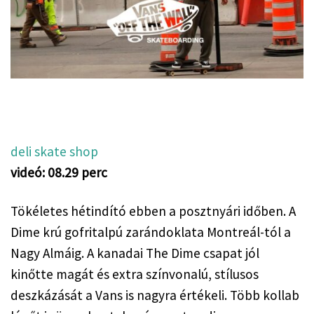
deli skate shop
videó: 08.29 perc
Tökéletes hétindító ebben a posztnyári időben. A 
Dime krú gofritalpú zarándoklata Montreál-tól a 
Nagy Almáig. A kanadai The Dime csapat jól 
kinőtte magát és extra színvonalú, stílusos 
deszkázását a Vans is nagyra értékeli. Több kollab 