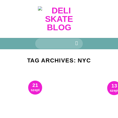
Keresés
a
következőre:
TAG ARCHIVES:
NYC
21
13
szept
szep