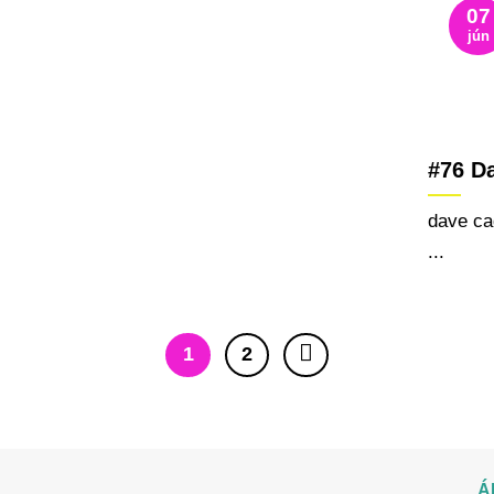
07
jún
#76 D
dave ca
...
1
2
Á