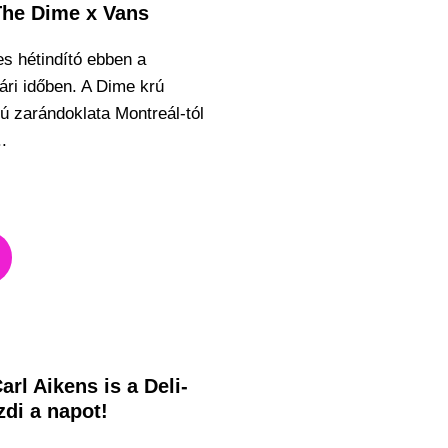
The Dime x Vans
es hétindító ebben a
ári időben. A Dime krú
pú zarándoklata Montreál-tól
.
arl Aikens is a Deli-
zdi a napot!