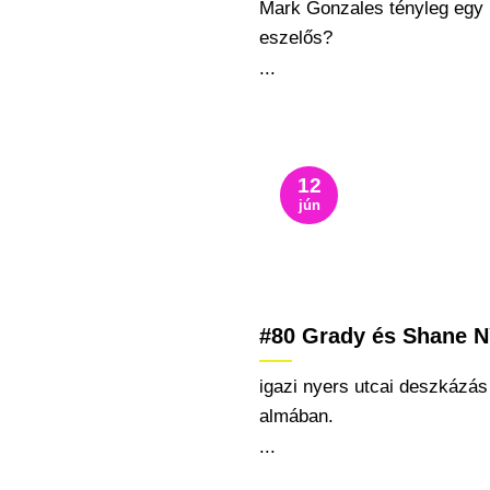
Mark Gonzales tényleg egy
eszelős?
...
12
jún
#80 Grady és Shane 
igazi nyers utcai deszkázás
almában.
...