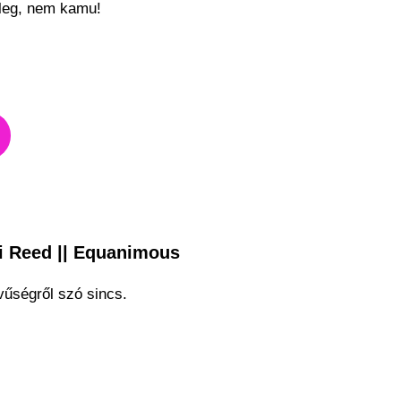
leg, nem kamu!
li Reed || Equanimous
űségről szó sincs.