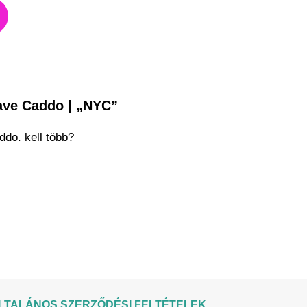
ave Caddo | „NYC”
ddo. kell több?
LTALÁNOS SZERZŐDÉSI FELTÉTELEK