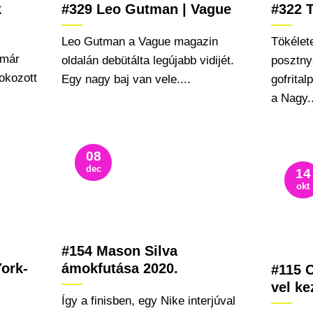
k
#329 Leo Gutman | Vague
#322 
Leo Gutman a Vague magazin
Tökélet
 már
oldalán debütálta legújabb vidijét.
posztny
okozott
Egy nagy baj van vele....
gofrital
.
a Nagy..
08
dec
14
okt
#154 Mason Silva
ork-
ámokfutása 2020.
#115 C
vel ke
Így a finisben, egy Nike interjúval