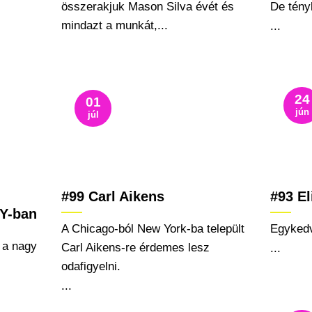
összerakjuk Mason Silva évét és
De tény
mindazt a munkát,...
...
24
01
jún
júl
#99 Carl Aikens
#93 E
NY-ban
A Chicago-ból New York-ba települt
Egykedv
 a nagy
Carl Aikens-re érdemes lesz
...
odafigyelni.
...