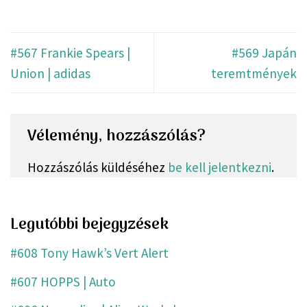
#567 Frankie Spears |
#569 Japán
Union | adidas
teremtmények
Vélemény, hozzászólás?
Hozzászólás küldéséhez
be kell jelentkezni
.
Legutóbbi bejegyzések
#608 Tony Hawk’s Vert Alert
#607 HOPPS | Auto