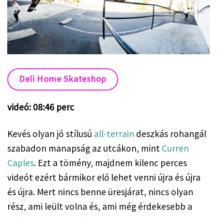
Deli Home Skateshop
videó: 08:46 perc
Kevés olyan jó stílusú
all-terrain
deszkás rohangál
szabadon manapság az utcákon, mint
Curren
Caples
. Ezt a tömény, majdnem kilenc perces
videót ezért bármikor elő lehet venni újra és újra
és újra. Mert nincs benne üresjárat, nincs olyan
rész, ami leült volna és, ami még érdekesebb a