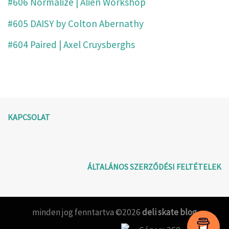
#606 Normalize | Alien Workshop
#605 DAISY by Colton Abernathy
#604 Paired | Axel Cruysberghs
KAPCSOLAT
ÁLTALÁNOS SZERZŐDÉSI FELTÉTELEK
minden jog fenntartva ©2026
deli skate blog