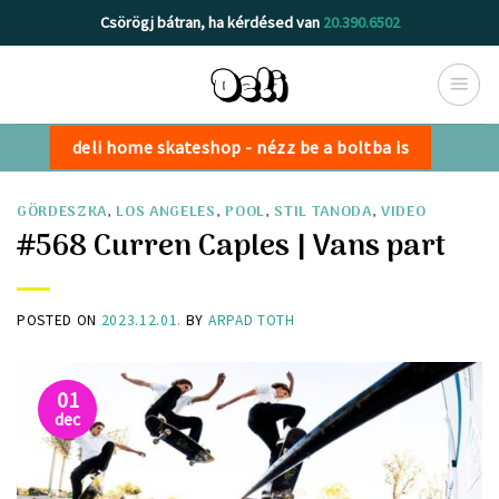
Skip
Csörögj bátran, ha kérdésed van
20.390.6502
to
content
deli home skateshop - nézz be a boltba is
GÖRDESZKA
,
LOS ANGELES
,
POOL
,
STIL TANODA
,
VIDEO
#568 Curren Caples | Vans part
POSTED ON
2023.12.01.
BY
ARPAD TOTH
01
dec