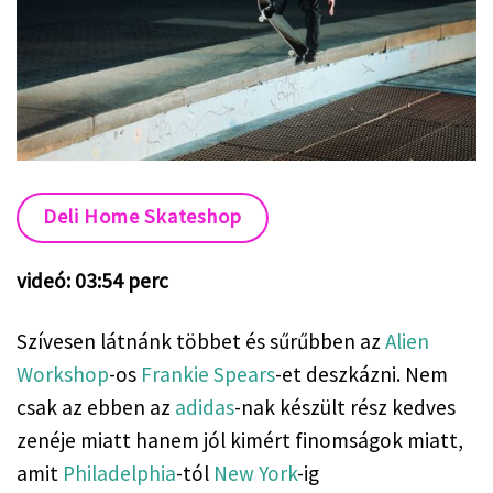
Deli Home Skateshop
videó: 03:54 perc
Szívesen látnánk többet és sűrűbben az
Alien
Workshop
-os
Frankie Spears
-et deszkázni. Nem
csak az ebben az
adidas
-nak készült rész kedves
zenéje miatt hanem jól kimért finomságok miatt,
amit
Philadelphia
-tól
New York
-ig