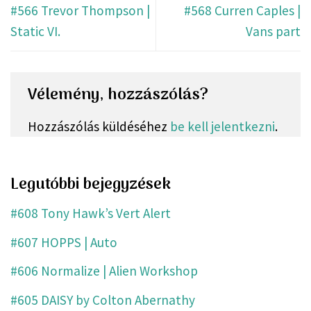
#566 Trevor Thompson |
#568 Curren Caples |
Static VI.
Vans part
Vélemény, hozzászólás?
Hozzászólás küldéséhez
be kell jelentkezni
.
Legutóbbi bejegyzések
#608 Tony Hawk’s Vert Alert
#607 HOPPS | Auto
#606 Normalize | Alien Workshop
#605 DAISY by Colton Abernathy