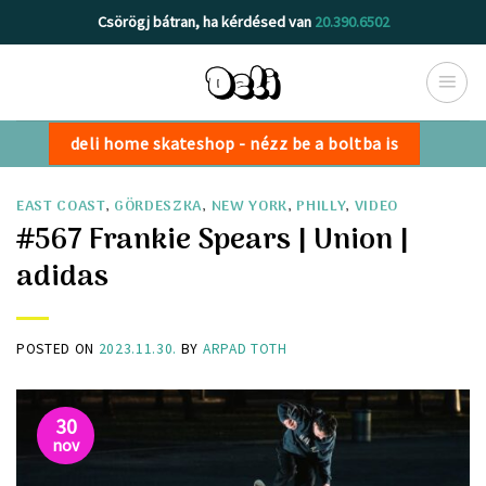
Skip
Csörögj bátran, ha kérdésed van
20.390.6502
to
content
deli home skateshop - nézz be a boltba is
EAST COAST
,
GÖRDESZKA
,
NEW YORK
,
PHILLY
,
VIDEO
#567 Frankie Spears | Union |
adidas
POSTED ON
2023.11.30.
BY
ARPAD TOTH
30
nov