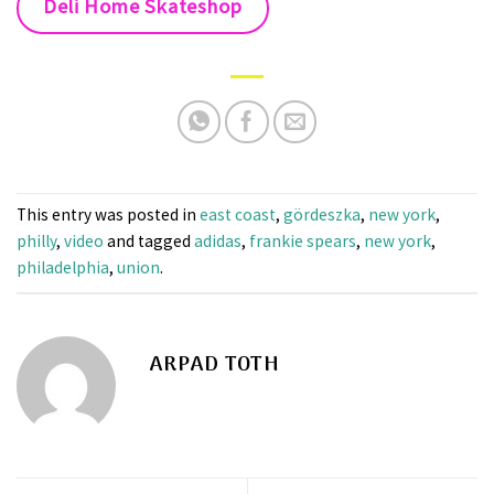
Deli Home Skateshop
This entry was posted in
east coast
,
gördeszka
,
new york
,
philly
,
video
and tagged
adidas
,
frankie spears
,
new york
,
philadelphia
,
union
.
ARPAD TOTH