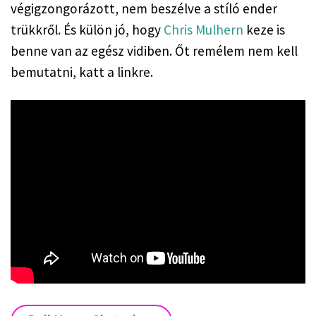
végigzongorázott, nem beszélve a stíló ender
trükkről. És külön jó, hogy
Chris Mulhern
keze is
benne van az egész vidiben. Őt remélem nem kell
bemutatni, katt a linkre.