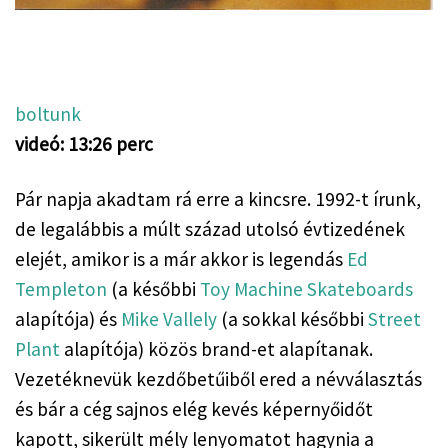
boltunk
videó: 13:26 perc
Pár napja akadtam rá erre a kincsre. 1992-t írunk, 
de legalábbis a múlt század utolsó évtizedének 
elejét, amikor is a már akkor is legendás 
Ed 
Templeton
 (a későbbi 
Toy Machine Skateboards
alapítója) és 
Mike Vallely
 (a sokkal későbbi 
Street 
Plant
 alapítója) közös brand-et alapítanak. 
Vezetéknevük kezdőbetűiből ered a névválasztás 
és bár a cég sajnos elég kevés képernyőidőt 
kapott, sikerült mély lenyomatot hagynia a 