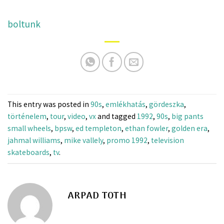
boltunk
This entry was posted in
90s
,
emlékhatás
,
gördeszka
,
történelem
,
tour
,
video
,
vx
and tagged
1992
,
90s
,
big pants
small wheels
,
bpsw
,
ed templeton
,
ethan fowler
,
golden era
,
jahmal williams
,
mike vallely
,
promo 1992
,
television
skateboards
,
tv
.
ARPAD TOTH