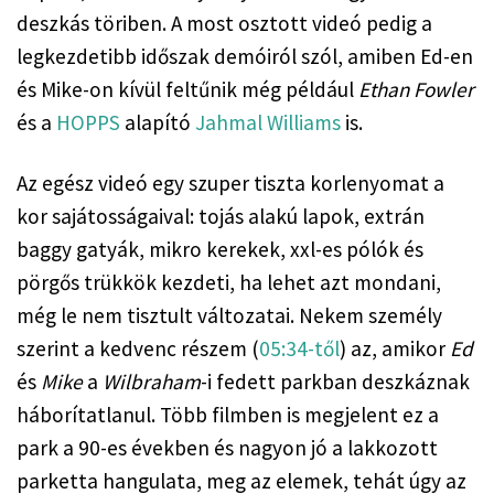
deszkás töriben. A most osztott videó pedig a 
legkezdetibb időszak demóiról szól, amiben Ed-en 
és Mike-on kívül feltűnik még például 
Ethan Fowler
és a 
HOPPS
 alapító 
Jahmal Williams
 is.
Az egész videó egy szuper tiszta korlenyomat a 
kor sajátosságaival: tojás alakú lapok, extrán 
baggy gatyák, mikro kerekek, xxl-es pólók és 
pörgős trükkök kezdeti, ha lehet azt mondani, 
még le nem tisztult változatai. Nekem személy 
szerint a kedvenc részem (
05:34-től
) az, amikor 
Ed
és 
Mike
 a 
Wilbraham
-i fedett parkban deszkáznak 
háborítatlanul. Több filmben is megjelent ez a 
park a 90-es években és nagyon jó a lakkozott 
parketta hangulata, meg az elemek, tehát úgy az 