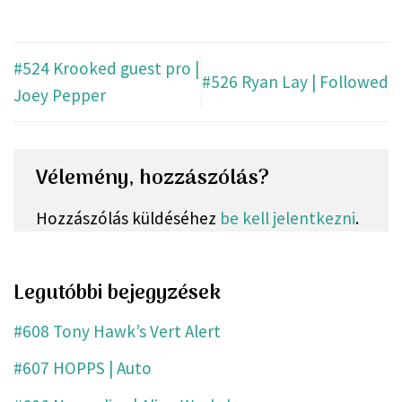
#524 Krooked guest pro |
#526 Ryan Lay | Followed
Joey Pepper
Vélemény, hozzászólás?
Hozzászólás küldéséhez
be kell jelentkezni
.
Legutóbbi bejegyzések
#608 Tony Hawk’s Vert Alert
#607 HOPPS | Auto