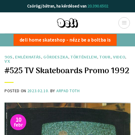
Skip
Csörögj bátran, ha kérdésed van
20.390.6502
to
content
deli home skateshop - nézz be a boltba is
90S
,
EMLÉKHATÁS
,
GÖRDESZKA
,
TÖRTÉNELEM
,
TOUR
,
VIDEO
,
VX
#525 TV Skateboards Promo 1992
POSTED ON
2023.02.10.
BY
ARPAD TOTH
10
febr