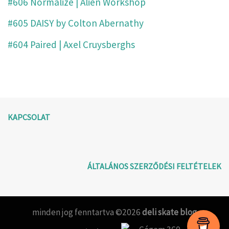
#606 Normalize | Alien Workshop
#605 DAISY by Colton Abernathy
#604 Paired | Axel Cruysberghs
KAPCSOLAT
ÁLTALÁNOS SZERZŐDÉSI FELTÉTELEK
minden jog fenntartva ©2026
deli skate blog