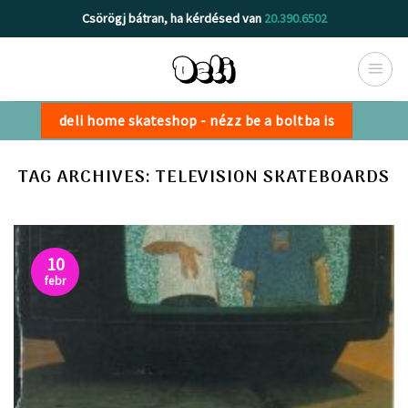
Skip
Csörögj bátran, ha kérdésed van
20.390.6502
to
content
deli home skateshop - nézz be a boltba is
TAG ARCHIVES:
TELEVISION SKATEBOARDS
10
febr