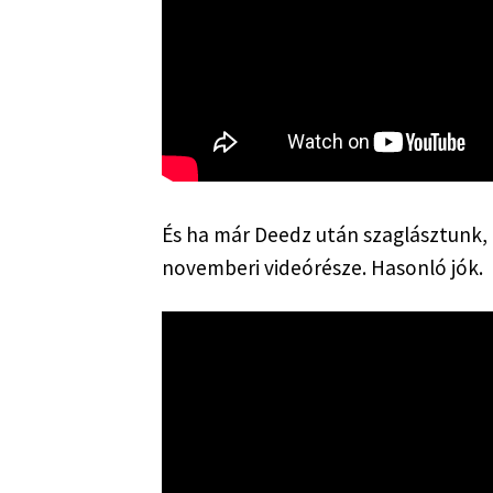
És ha már Deedz után szaglásztunk, a
novemberi videórésze. Hasonló jók.