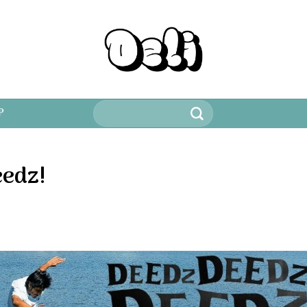
Keresés
P
a
következőre:
eedz!