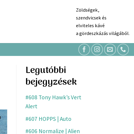
Zöldségek,
szendvicsek és
elviteles kávé
a gördeszkázás világából.
Legutóbbi
bejegyzések
#608 Tony Hawk’s Vert
Alert
#607 HOPPS | Auto
#606 Normalize | Alien