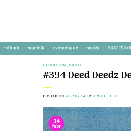
Skip
to
content
rólunk
márkák
események
matek
SKATESHO
GÖRDESZKA
,
VIDEO
#394 Deed Deedz D
POSTED ON
2022.02.14.
BY
ARPAD TOTH
14
febr