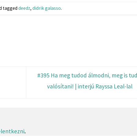
d tagged
deedz
,
didrik galasso
.
#395 Ha meg tudod álmodni, meg is tu
valósítani! | interjú Rayssa Leal-lal
jelentkezni
.