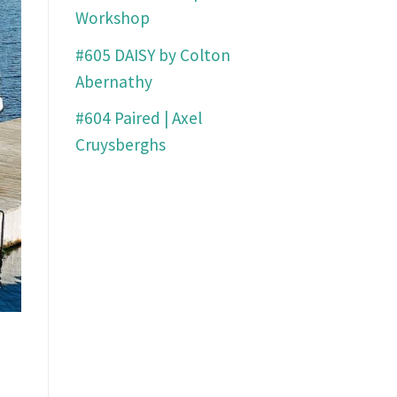
Workshop
#605 DAISY by Colton
Abernathy
#604 Paired | Axel
Cruysberghs