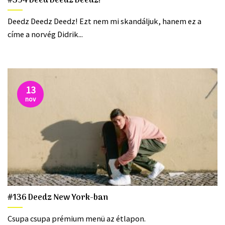
#394 Deed Deedz Deedz!
Deedz Deedz Deedz! Ezt nem mi skandáljuk, hanem ez a
címe a norvég Didrik...
13
nov
#136 Deedz New York-ban
Csupa csupa prémium menü az étlapon.