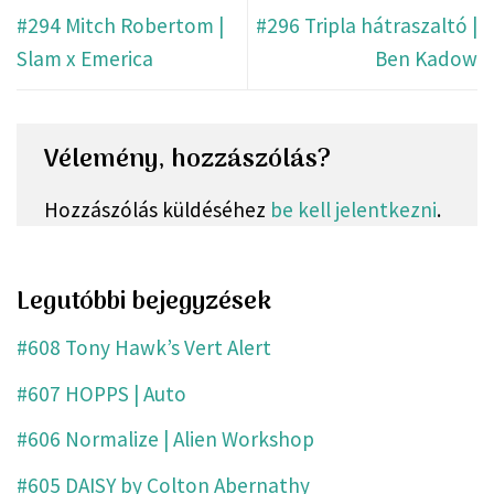
#294 Mitch Robertom |
#296 Tripla hátraszaltó |
Slam x Emerica
Ben Kadow
Vélemény, hozzászólás?
Hozzászólás küldéséhez
be kell jelentkezni
.
Legutóbbi bejegyzések
#608 Tony Hawk’s Vert Alert
#607 HOPPS | Auto
#606 Normalize | Alien Workshop
#605 DAISY by Colton Abernathy