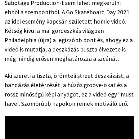
Sabotage Production-t sem lehet megkerülni 
ebből a szempontból. A Go Skateboard Day 2021 
az idei esemény kapcsán született homie videó. 
Kétség kívül a mai gördeszkás világban 
Philadelphia (újra) a legizzóbb pont és, ahogy ez a 
videó is mutatja, a deszkázás puszta élvezete is 
még mindig erősen meghatározza a szcénát.
Aki szereti a tiszta, örömteli street deszkázást, a 
bandázás életérzését, a húzós groove-okat és a 
rossz minőségű képi anyagot, ez a videó egy “must 
have”. Szomorúbb napokon remek motiváló erő.