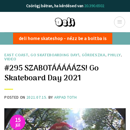
Skip
Csörögj bátran, ha kérdésed van
20.390.6502
to
content
deli home skateshop - nézz be a boltba is
EAST COAST
,
GO SKATEBOARDING DAY!
,
GÖRDESZKA
,
PHILLY
,
VIDEO
#295 SZABOTÁÁÁÁÁZS! Go
Skateboard Day 2021
POSTED ON
2021.07.15.
BY
ARPAD TOTH
15
júl