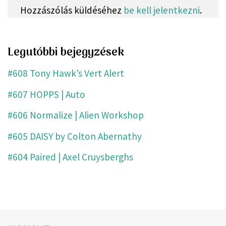
Hozzászólás küldéséhez
be kell jelentkezni
.
Legutóbbi bejegyzések
#608 Tony Hawk’s Vert Alert
#607 HOPPS | Auto
#606 Normalize | Alien Workshop
#605 DAISY by Colton Abernathy
#604 Paired | Axel Cruysberghs