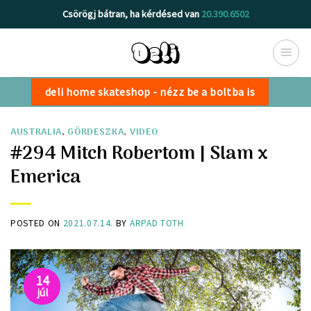
Skip
Csörögj bátran, ha kérdésed van
20.390.6502
to
content
deli home skateshop - nézz be a boltba is
AUSTRALIA
,
GÖRDESZKA
,
VIDEO
#294 Mitch Robertom | Slam x
Emerica
POSTED ON
2021.07.14.
BY
ARPAD TOTH
14
júl