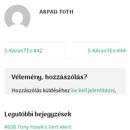
ARPAD TOTH
S-KAranTEn #42
S-KAranTEn #44
Vélemény, hozzászólás?
Hozzászólás küldéséhez
be kell jelentkezni
.
Legutóbbi bejegyzések
#608 Tony Hawk’s Vert Alert