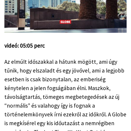
videó: 05:05 perc
Az elmúlt időszakkal a hátunk mögött, ami úgy 
tűnik, hogy elszaladt és egy jövővel, ami a legjobb 
esetben is csak bizonytalan, az emberiség 
kénytelen a jelen fogságában élni. Maszkok, 
távolságtartás, tömeges megbetegedések az új 
“normális” és valahogy így is fognak a 
történelemkönyvek írni ezekről az időkről. A Globe 
is megkísérel egy kis időutazást a nemrégiben 