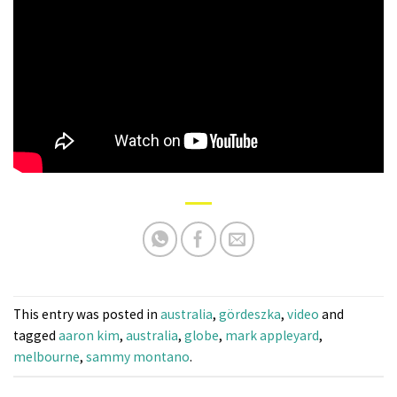
This entry was posted in
australia
,
gördeszka
,
video
and
tagged
aaron kim
,
australia
,
globe
,
mark appleyard
,
melbourne
,
sammy montano
.