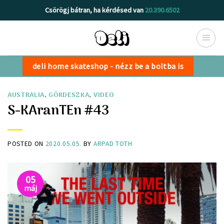
Skip
Csörögj bátran, ha kérdésed van
20.390.6502
to
content
deli home skateshop - nézz be a boltba is
AUSTRALIA
,
GÖRDESZKA
,
VIDEO
S-KAranTEn #43
POSTED ON
2020.05.05.
BY
ARPAD TOTH
05
máj