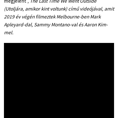
megjelent , 
The Last Time We Went Outside 
(Utoljára, amikor kint voltunk) című videójával, amit 
2019 év végén filmeztek Melbourne-ben Mark 
Apleyard-dal, Sammy Montano-val és Aaron Kim-
mel.