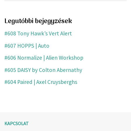
Legutóbbi bejegyzések
#608 Tony Hawk’s Vert Alert
#607 HOPPS | Auto
#606 Normalize | Alien Workshop
#605 DAISY by Colton Abernathy
#604 Paired | Axel Cruysberghs
KAPCSOLAT