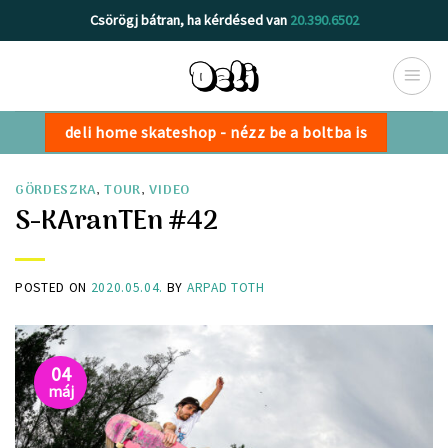
Skip
Csörögj bátran, ha kérdésed van
20.390.6502
to
content
deli home skateshop - nézz be a boltba is
GÖRDESZKA
,
TOUR
,
VIDEO
S-KAranTEn #42
POSTED ON
2020.05.04.
BY
ARPAD TOTH
04
máj