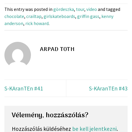
This entry was posted in
gördeszka
,
tour
,
video
and tagged
chocolate
,
crailtap
,
girlskateboards
,
griffin gass
,
kenny
anderson
,
rick howard
.
ARPAD TOTH
S-KAranTEn #41
S-KAranTEn #43
Vélemény, hozzászólás?
Hozzászólás küldéséhez
be kell jelentkezni
.