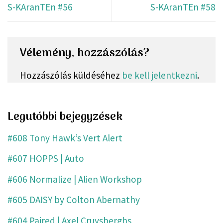
S-KAranTEn #56
S-KAranTEn #58
Vélemény, hozzászólás?
Hozzászólás küldéséhez
be kell jelentkezni
.
Legutóbbi bejegyzések
#608 Tony Hawk’s Vert Alert
#607 HOPPS | Auto
#606 Normalize | Alien Workshop
#605 DAISY by Colton Abernathy
#604 Paired | Axel Cruysberghs