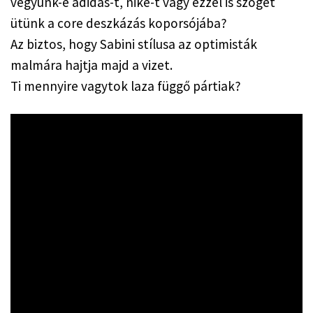
vegyünk-e adidas-t, nike-t vagy ezzel is szöget 
ütünk a core deszkázás koporsójába?
Az biztos, hogy Sabini stílusa az optimisták 
malmára hajtja majd a vizet.
Ti mennyire vagytok laza függő pártiak?