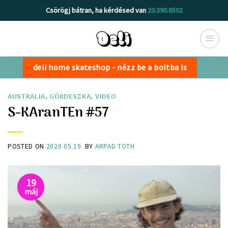
Skip
Csörögj bátran, ha kérdésed van
20.390.6502
to
content
deli home skateshop - nézz be a boltba is
AUSTRALIA
,
GÖRDESZKA
,
VIDEO
S-KAranTEn #57
POSTED ON
2020.05.19.
BY
ARPAD TOTH
19
máj