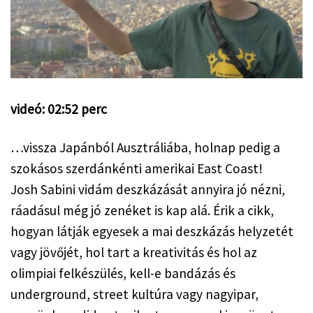
videó: 02:52 perc
…vissza Japánból Ausztráliába, holnap pedig a 
szokásos szerdánkénti amerikai East Coast!
Josh Sabini vidám deszkázását annyira jó nézni, 
ráadásul még jó zenéket is kap alá. Érik a cikk, 
hogyan látják egyesek a mai deszkázás helyzetét 
vagy jövőjét, hol tart a kreativitás és hol az 
olimpiai felkészülés, kell-e bandázás és 
underground, street kultúra vagy nagyipar, 