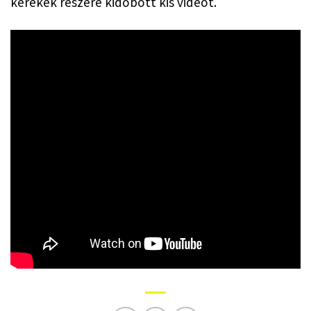
kerekek részére kidobott kis videót.