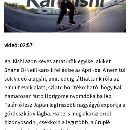
videó: 02:57
Kai Kishi azon kevés amatőrök egyike, akiket 
Shane O-Neill karolt fel és be az April-be. A nem túl 
sok videó alapján, amit eddig láthattunk róla az 
elmúlt évek alatt, szinte borítékolható, hogy Kai 
hamarosan Yuto Horigome nyomdokaiba lép. 
Talán ő lesz Japán legfrissebb nagyágyú exportja a 
gördeszkás világba. Ha te is meg akarsz erről 
bizonyosodni, csekkold a legutóbb, a Crupié 