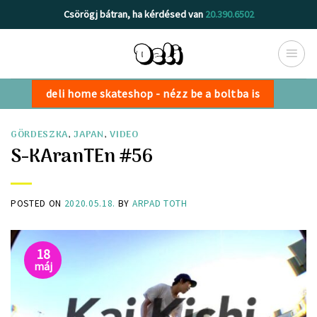
Skip
Csörögj bátran, ha kérdésed van
20.390.6502
to
content
deli home skateshop - nézz be a boltba is
GÖRDESZKA
,
JAPAN
,
VIDEO
S-KAranTEn #56
POSTED ON
2020.05.18.
BY
ARPAD TOTH
18
máj