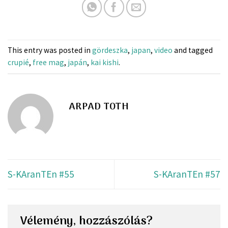
This entry was posted in
gördeszka
,
japan
,
video
and tagged
crupié
,
free mag
,
japán
,
kai kishi
.
ARPAD TOTH
S-KAranTEn #55
S-KAranTEn #57
Vélemény, hozzászólás?