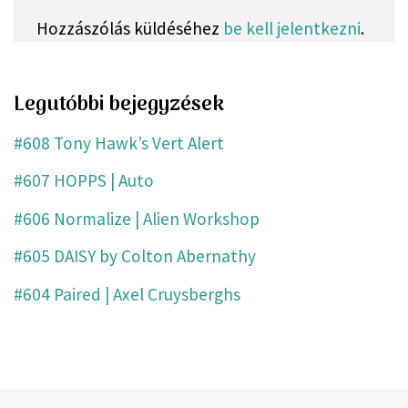
Hozzászólás küldéséhez
be kell jelentkezni
.
Legutóbbi bejegyzések
#608 Tony Hawk’s Vert Alert
#607 HOPPS | Auto
#606 Normalize | Alien Workshop
#605 DAISY by Colton Abernathy
#604 Paired | Axel Cruysberghs