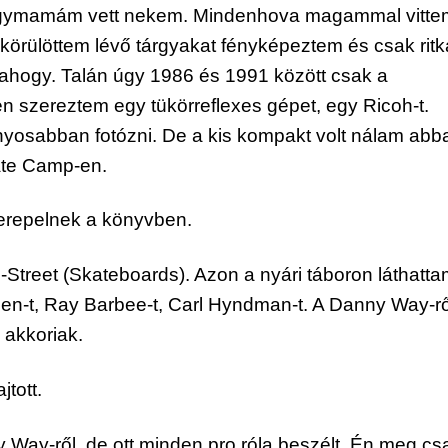
nagymamám vett nekem. Mindenhova magammal vittem
 körülöttem lévő tárgyakat fényképeztem és csak ritk
ahogy. Talán úgy 1986 és 1991 között csak a 
szereztem egy tükörreflexes gépet, egy Ricoh-t. 
nyosabban fotózni. De a kis kompakt volt nálam abba
ate Camp-en.
szerepelnek a könyvben.
-Street (Skateboards). Azon a nyári táboron láthatta
Allen-t, Ray Barbee-t, Carl Hyndman-t. A Danny Way-ről
 akkoriak.
tott.
Way-ről, de ott minden pro róla beszélt. Én meg csa