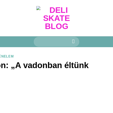
Keresés
a
következőre:
ÉNELEM
n: „A vadonban éltünk