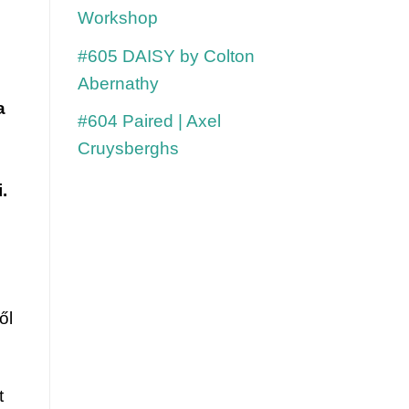
Workshop
#605 DAISY by Colton
Abernathy
 
#604 Paired | Axel
Cruysberghs
.
l 
 