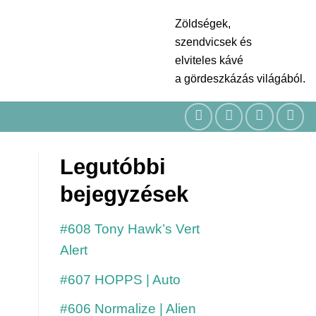
Zöldségek,
szendvicsek és
elviteles kávé
a gördeszkázás világából.
Legutóbbi
bejegyzések
#608 Tony Hawk’s Vert
Alert
#607 HOPPS | Auto
#606 Normalize | Alien