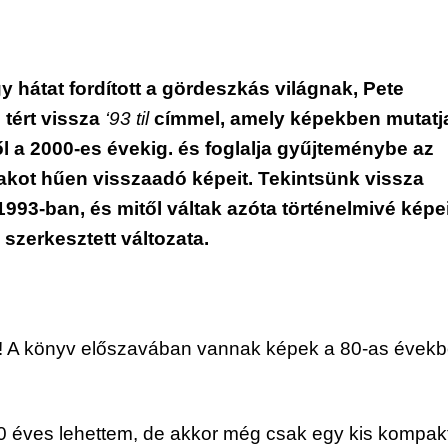
 hátat fordított a gördeszkás világnak, Pete 
tért vissza 
‘93 til
 címmel, amely képekben mutatja
ől a 2000-es évekig. és foglalja gyűjteménybe az 
zakot hűen visszaadó képeit. Tekintsünk vissza 
 1993-ban, és mitől váltak azóta történelmivé képei
szerkesztett változata.
! A könyv előszavában vannak képek a 80-as évekbő
0 éves lehettem, de akkor még csak egy kis kompakt