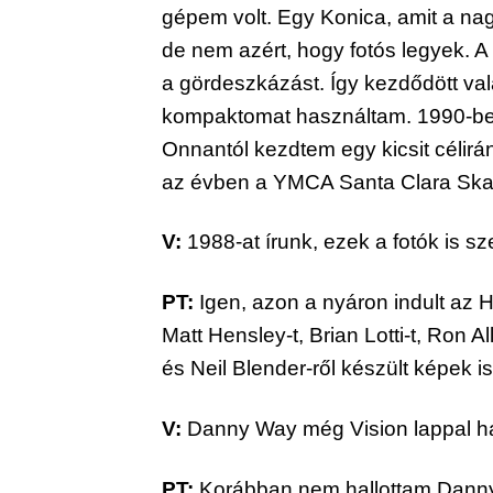
gépem volt. Egy Konica, amit a 
de nem azért, hogy fotós legyek. A
a gördeszkázást. Így kezdődött val
kompaktomat használtam. 1990-ben 
Onnantól kezdtem egy kicsit célirá
az évben a YMCA Santa Clara Sk
V:
 1988-at írunk, ezek a fotók is 
PT:
 Igen, azon a nyáron indult az H
Matt Hensley-t, Brian Lotti-t, Ron 
és Neil Blender-ről készült képek is
V:
 Danny Way még Vision lappal haj
PT:
 Korábban nem hallottam Danny 