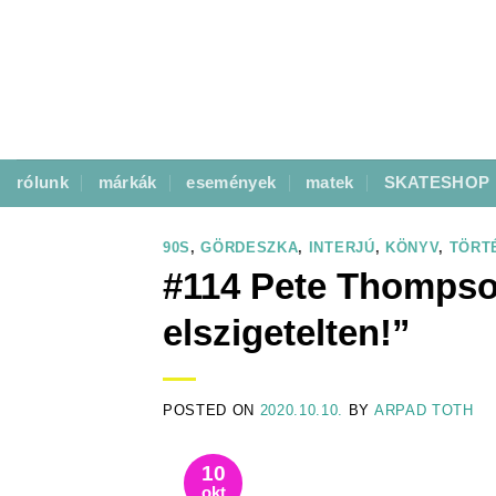
Skip
to
content
rólunk
márkák
események
matek
SKATESHOP
90S
,
GÖRDESZKA
,
INTERJÚ
,
KÖNYV
,
TÖRT
#114 Pete Thompso
elszigetelten!”
POSTED ON
2020.10.10.
BY
ARPAD TOTH
10
okt