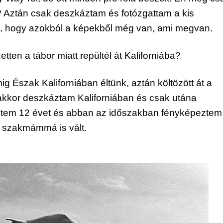
 Aztán csak deszkáztam és fotózgattam a kis 
 hogy azokból a képekből még van, ami megvan.
etten a tábor miatt repültél át Kaliforniába?
 Észak Kaliforniában éltünk, aztán költözött át a 
kkor deszkáztam Kaliforniában és csak utána 
éltem 12 évet és abban az időszakban fényképeztem 
a szakmámmá is vált.