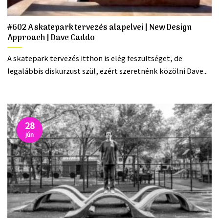
#602 A skatepark tervezés alapelvei | New Design
Approach | Dave Caddo
A skatepark tervezés itthon is elég feszültséget, de
legalábbis diskurzust szül, ezért szeretnénk közölni Dave...
28
jún