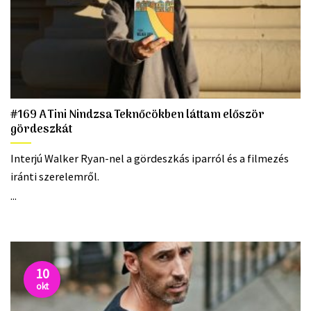
#169 A Tini Nindzsa Teknőcökben láttam először
gördeszkát
Interjú Walker Ryan-nel a gördeszkás iparról és a filmezés
iránti szerelemről.
...
10
okt