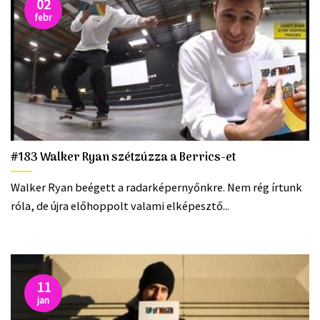
02
febr
#183 Walker Ryan szétzúzza a Berrics-et
Walker Ryan beégett a radarképernyőnkre. Nem rég írtunk
róla, de újra előhoppolt valami elképesztő...
11
jan