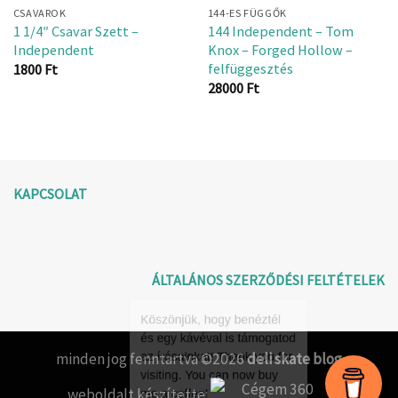
CSAVAROK
144-ES FÜGGŐK
1 1/4″ Csavar Szett –
144 Independent – Tom
Independent
Knox – Forged Hollow –
felfüggesztés
1800
Ft
28000
Ft
KAPCSOLAT
ÁLTALÁNOS SZERZŐDÉSI FELTÉTELEK
minden jog fenntartva ©2026
deli skate blog
weboldalt készítette: