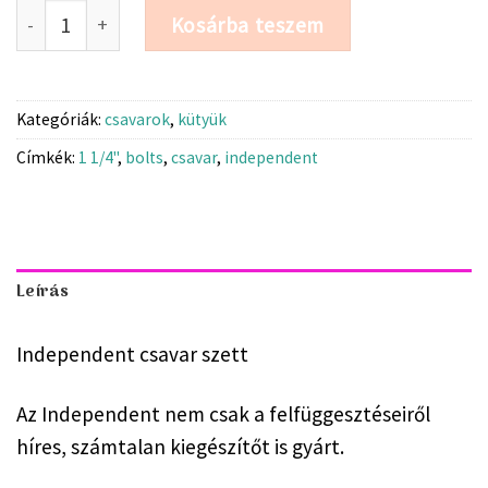
1 1/4" Csavar Szett - Independent mennyiség
Kosárba teszem
Kategóriák:
csavarok
,
kütyük
Címkék:
1 1/4"
,
bolts
,
csavar
,
independent
Leírás
Independent csavar szett
Az Independent nem csak a felfüggesztéseiről
híres, számtalan kiegészítőt is gyárt.