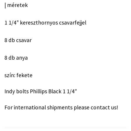
| méretek
1 1/4” kereszthornyos csavarfejjel
8 db csavar
8 db anya
szín: fekete
Indy bolts Phillips Black 1 1/4″
For international shipments please contact us!