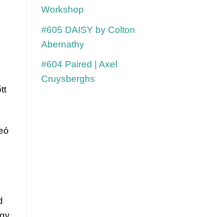
Workshop
#605 DAISY by Colton
Abernathy
#604 Paired | Axel
Cruysberghs
tt
deó
d
ogy