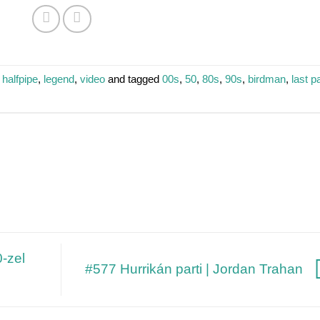
,
halfpipe
,
legend
,
video
and tagged
00s
,
50
,
80s
,
90s
,
birdman
,
last p
-zel
#577 Hurrikán parti | Jordan Trahan