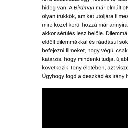
hideg van. A
Birdman
már elmúlt öt
olyan trükkök, amiket utoljára film
mire közel kerül hozzá már annyir
akkor sérülés lesz belőle. Dilemmá
eldőlt dilemmákkal és ráadásul sok
befejezni filmeket, hogy végül csa
katarzis, hogy mindenki tudja, úja
következik Tony életében, azt visz
Úgyhogy fogd a deszkád és irány h