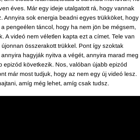
ven éves. Már egy ideje utalgatott rá, hogy vannak
ez. Annyira sok energia beadni egyes trükköket, hogy
a a pengeélen táncol, hogy ha nem jön be mégsem,
k. A videó nem véletlen kapta ezt a címet. Tele van
 újonnan összerakott trükkel. Pont így szoktak
k annyira hagyják nyitva a végét, annyira marad meg
bb epizód következik. Nos, valóban újabb epizód
ont már most tudjuk, hogy az nem egy új videó lesz.
ajtani, amíg még lehet, amíg csak tudsz.