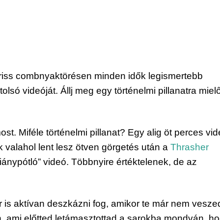
friss combnyaktörésen minden idők legismertebb
só videóját. Állj meg egy történelmi pillanatra mielő
st. Miféle történelmi pillanat? Egy alig öt perces vi
k valahol lent lesz ötven görgetés után a
Thrasher
iánypótló” videó. Többnyire értéktelenek, de az
 is aktívan deszkázni fog, amikor te már nem vesze
n, ami előtted letámasztottad a sarokba mondván, h