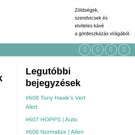
Zöldségek,
szendvicsek és
elviteles kávé
a gördeszkázás világából.
Legutóbbi
k
bejegyzések
#608 Tony Hawk’s Vert
Alert
#607 HOPPS | Auto
#606 Normalize | Alien