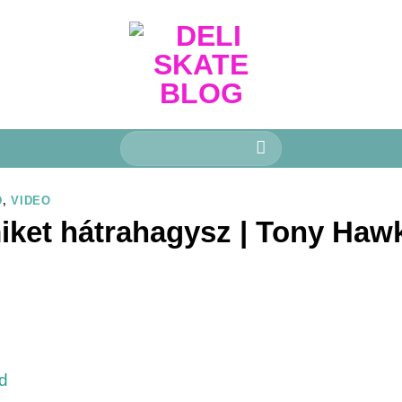
Keresés
a
következőre:
D
,
VIDEO
miket hátrahagysz | Tony Haw