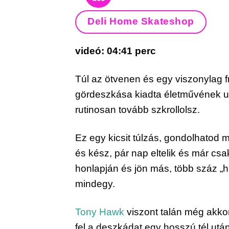
Deli Home Skateshop
videó: 04:41 perc
Túl az ötvenen és egy viszonylag 
gördeszkása kiadta életművének utol
rutinosan tovább szkrollolsz.
Ez egy kicsit túlzás, gondolhatod mo
és kész, pár nap eltelik és már csa
honlapján és jön más, több száz „h
mindegy.
Tony Hawk
viszont talán még akkor
fel a deszkádat egy hosszú tél utá