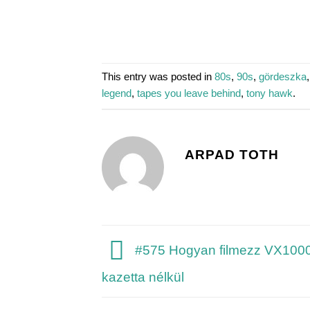
This entry was posted in
80s
,
90s
,
gördeszka
legend
,
tapes you leave behind
,
tony hawk
.
ARPAD TOTH
#575 Hogyan filmezz VX1000
kazetta nélkül