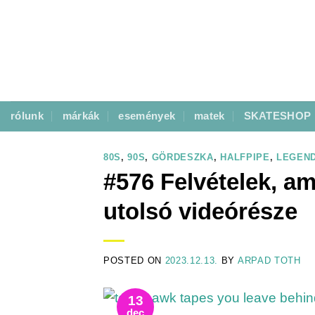
Skip
to
content
rólunk
márkák
események
matek
SKATESHOP
80S
,
90S
,
GÖRDESZKA
,
HALFPIPE
,
LEGEN
#576 Felvételek, a
utolsó videórésze
POSTED ON
2023.12.13.
BY
ARPAD TOTH
13
dec