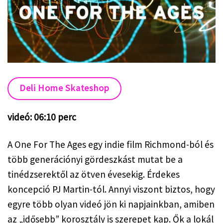
Deli Home Skateshop
videó: 06:10 perc
A One For The Ages egy indie film Richmond-ból és
több generációnyi gördeszkást mutat be a
tinédzserektől az ötven évesekig. Érdekes
koncepció PJ Martin-tól. Annyi viszont biztos, hogy
egyre több olyan videó jön ki napjainkban, amiben
az „idősebb” korosztály is szerepet kap. Ők a lokál