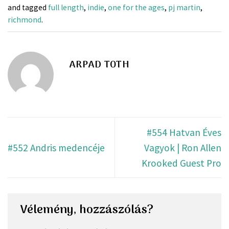
and tagged
full length
,
indie
,
one for the ages
,
pj martin
,
richmond
.
ARPAD TOTH
#554 Hatvan Éves
#552 Andris medencéje
Vagyok | Ron Allen
Krooked Guest Pro
Vélemény, hozzászólás?