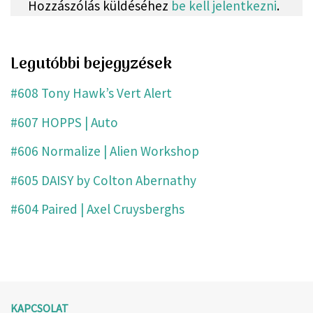
Hozzászólás küldéséhez
be kell jelentkezni
.
Legutóbbi bejegyzések
#608 Tony Hawk’s Vert Alert
#607 HOPPS | Auto
#606 Normalize | Alien Workshop
#605 DAISY by Colton Abernathy
#604 Paired | Axel Cruysberghs
KAPCSOLAT