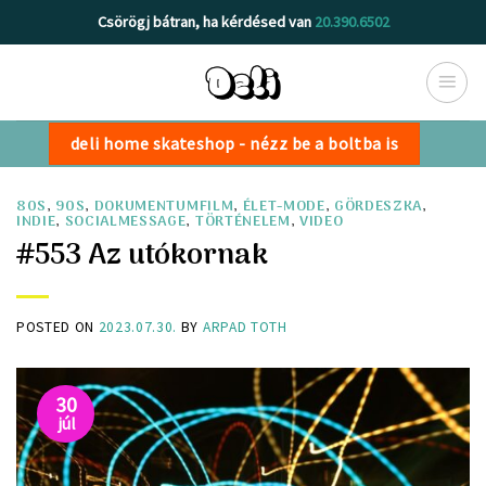
Skip
Csörögj bátran, ha kérdésed van
20.390.6502
to
content
deli home skateshop - nézz be a boltba is
80S
,
90S
,
DOKUMENTUMFILM
,
ÉLET-MODE
,
GÖRDESZKA
,
INDIE
,
SOCIALMESSAGE
,
TÖRTÉNELEM
,
VIDEO
#553 Az utókornak
POSTED ON
2023.07.30.
BY
ARPAD TOTH
30
júl