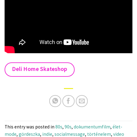
Deli Home Skateshop
This entry was posted in
80s
,
90s
,
dokumentumfilm
,
élet-
mode
,
gördeszka
,
indie
,
socialmessage
,
történelem
,
video