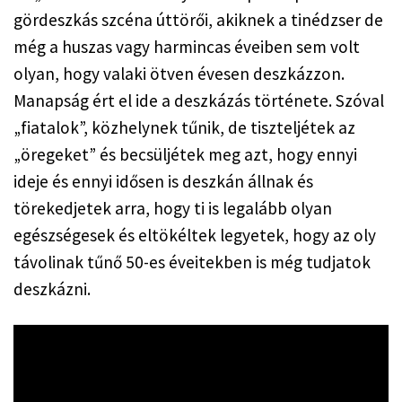
gördeszkás szcéna úttörői, akiknek a tinédzser de
még a huszas vagy harmincas éveiben sem volt
olyan, hogy valaki ötven évesen deszkázzon.
Manapság ért el ide a deszkázás története. Szóval
„fiatalok”, közhelynek tűnik, de tiszteljétek az
„öregeket” és becsüljétek meg azt, hogy ennyi
ideje és ennyi idősen is deszkán állnak és
törekedjetek arra, hogy ti is legalább olyan
egészségesek és eltökéltek legyetek, hogy az oly
távolinak tűnő 50-es éveitekben is még tudjatok
deszkázni.