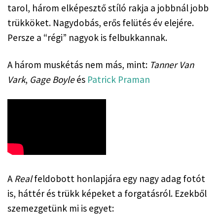
tarol, három elképesztő stíló rakja a jobbnál jobb 
trükköket. Nagydobás, erős felütés év elejére. 
Persze a “régi” nagyok is felbukkannak.
A három muskétás nem más, mint: 
Tanner Van 
Vark
, 
Gage Boyle
 és 
Patrick Praman
A 
Real
 feldobott honlapjára egy nagy adag fotót 
is, háttér és trükk képeket a forgatásról. Ezekből 
szemezgetünk mi is egyet: