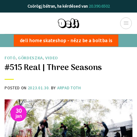
Skip
Csörögj bátran, ha kérdésed van
20.390.6502
to
content
deli home skateshop - nézz be a boltba is
FOTÓ
,
GÖRDESZKA
,
VIDEO
#515 Real | Three Seasons
POSTED ON
2023.01.30.
BY
ARPAD TOTH
30
jan