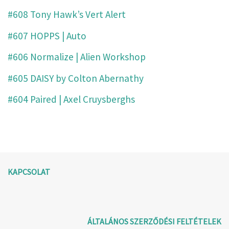
#608 Tony Hawk’s Vert Alert
#607 HOPPS | Auto
#606 Normalize | Alien Workshop
#605 DAISY by Colton Abernathy
#604 Paired | Axel Cruysberghs
KAPCSOLAT
ÁLTALÁNOS SZERZŐDÉSI FELTÉTELEK