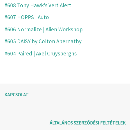
#608 Tony Hawk’s Vert Alert
#607 HOPPS | Auto
#606 Normalize | Alien Workshop
#605 DAISY by Colton Abernathy
#604 Paired | Axel Cruysberghs
KAPCSOLAT
ÁLTALÁNOS SZERZŐDÉSI FELTÉTELEK