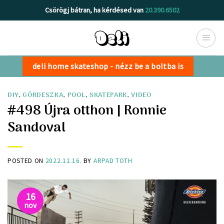
Skip
Csörögj bátran, ha kérdésed van
20.390.6502
to
content
deli home skateshop - nézz be a boltba is
DIY
,
GÖRDESZKA
,
POOL
,
SKATEPARK
,
VIDEO
#498 Újra otthon | Ronnie
Sandoval
POSTED ON
2022.11.16.
BY
ARPAD TOTH
16
nov