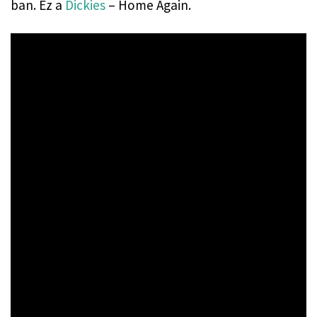
ban. Ez a 
Dickies
 – Home Again.