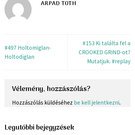
ARPAD TOTH
#153 Ki találta fel a
#497 Holtomiglan-
CROOKED GRIND-ot?
Holtodiglan
Mutatjuk. #replay
Vélemény, hozzászólás?
Hozzászólás küldéséhez
be kell jelentkezni
.
Legutóbbi bejegyzések