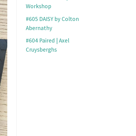
Workshop
#605 DAISY by Colton
Abernathy
#604 Paired | Axel
Cruysberghs