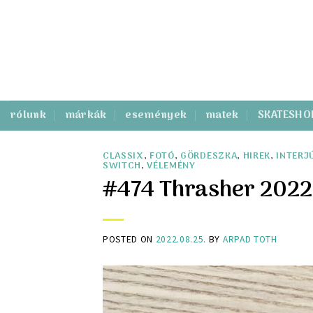
Skip
to
content
rólunk
márkák
események
matek
SKATESHO
CLASSIX
,
FOTÓ
,
GÖRDESZKA
,
HIREK
,
INTERJ
SWITCH
,
VÉLEMÉNY
#474 Thrasher 2022.
POSTED ON
2022.08.25.
BY
ARPAD TOTH