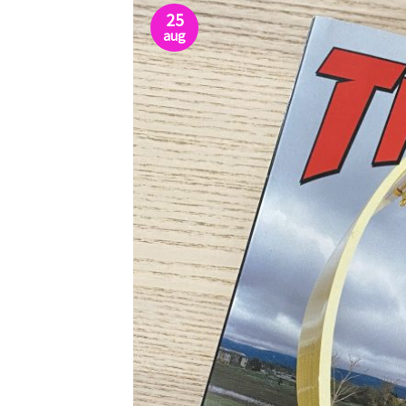
25
aug