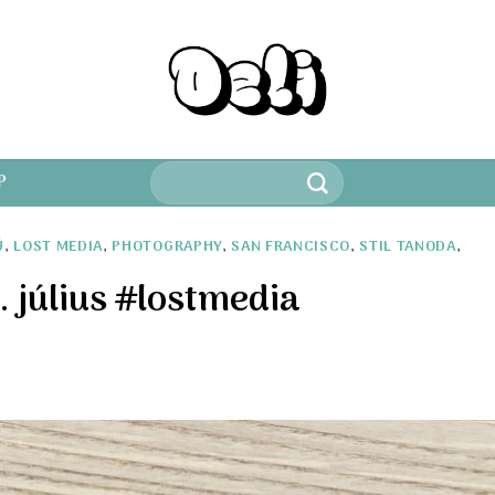
Keresés
P
a
következőre:
Ú
,
LOST MEDIA
,
PHOTOGRAPHY
,
SAN FRANCISCO
,
STIL TANODA
,
 július #lostmedia