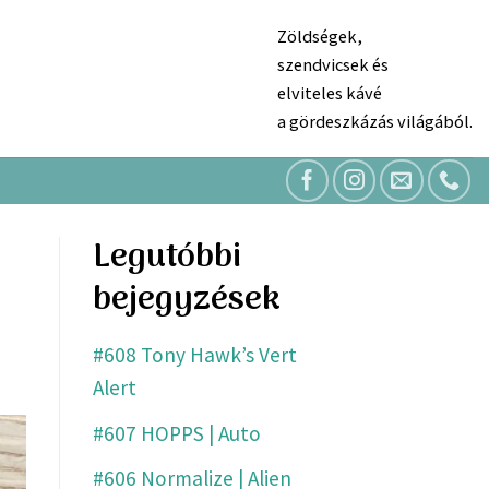
Zöldségek,
szendvicsek és
elviteles kávé
a gördeszkázás világából.
Legutóbbi
bejegyzések
#608 Tony Hawk’s Vert
Alert
#607 HOPPS | Auto
#606 Normalize | Alien