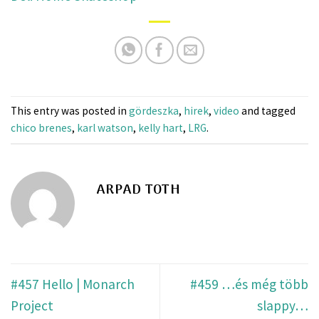
This entry was posted in
gördeszka
,
hirek
,
video
and tagged
chico brenes
,
karl watson
,
kelly hart
,
LRG
.
ARPAD TOTH
#457 Hello | Monarch
#459 …és még több
Project
slappy…