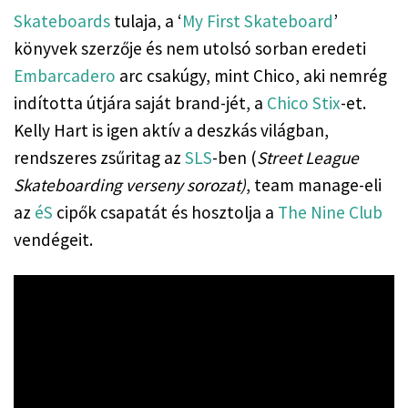
Skateboards
 tulaja, a ‘
My First Skateboard
’ 
könyvek szerzője és nem utolsó sorban eredeti 
Embarcadero
 arc csakúgy, mint Chico, aki nemrég 
indította útjára saját brand-jét, a 
Chico Stix
-et. 
Kelly Hart is igen aktív a deszkás világban, 
rendszeres zsűritag az 
SLS
-ben (
Street League 
Skateboarding verseny sorozat)
, team manage-eli 
az 
éS
 cipők csapatát és hosztolja a 
The Nine Club
vendégeit.