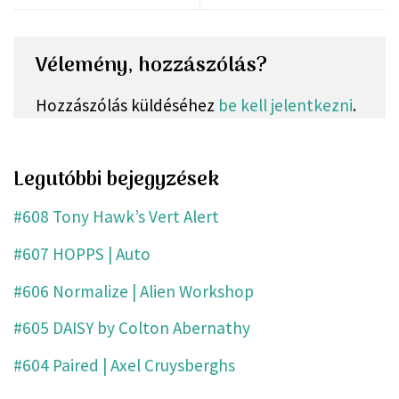
Vélemény, hozzászólás?
Hozzászólás küldéséhez
be kell jelentkezni
.
Legutóbbi bejegyzések
#608 Tony Hawk’s Vert Alert
#607 HOPPS | Auto
#606 Normalize | Alien Workshop
#605 DAISY by Colton Abernathy
#604 Paired | Axel Cruysberghs