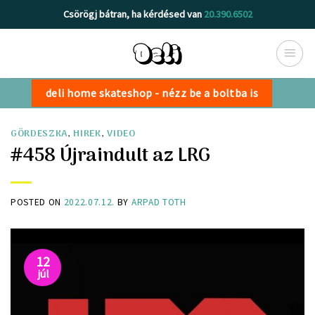
Skip
Csörögj bátran, ha kérdésed van
20.390.6502
to
content
deli home skateshop - nézz be a boltba is
GÖRDESZKA
,
HIREK
,
VIDEO
#458 Újraindult az LRG
POSTED ON
2022.07.12.
BY
ARPAD TOTH
12
júl