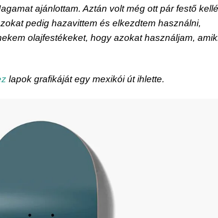
agamat ajánlottam. Aztán volt még ott pár festő kellék
zokat pedig hazavittem és elkezdtem használni, 
 nekem olajfestékeket, hogy azokat használjam, amikr
ez
 lapok grafikáját egy mexikói út ihlette.