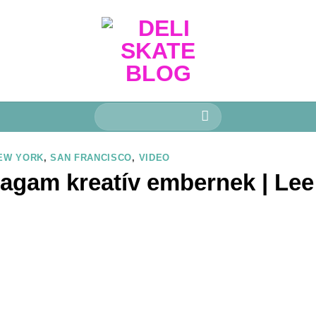
Keresés
a
következőre:
EW YORK
,
SAN FRANCISCO
,
VIDEO
agam kreatív embernek | Lee