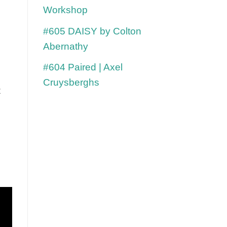
Workshop
#605 DAISY by Colton
Abernathy
#604 Paired | Axel
Cruysberghs
 