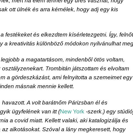
k, mert ha elém tennél egy üres vásznat, hogy 
k ott ülnék és arra kérnélek, hogy adj egy kis 
 festékeket és elkezdtem kísérletezgetni. Így, felnőtt
 a kreativitás különböző módokon nyilvánulhat meg
legjobb a magatartásom, mindenből ötös voltam, 
 osztályzenekart. Trombitán játszottam és elvoltam 
em a gördeszkázást, ami felnyitotta a szemeimet egy 
 minden másnak mennie kellett.
, havazott. A volt barátnőm Párizsban él és 
yik ügyfelének van itt (
New York
 -szerk.) egy stúdiój
ia a covid miatt. Kellett valaki, aki katalogizálja és 
a az alkotásokat. Szóval a lány megkeresett, hogy 