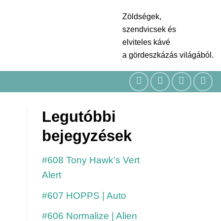
Zöldségek,
szendvicsek és
elviteles kávé
a gördeszkázás világából.
Legutóbbi
bejegyzések
#608 Tony Hawk’s Vert
Alert
#607 HOPPS | Auto
#606 Normalize | Alien