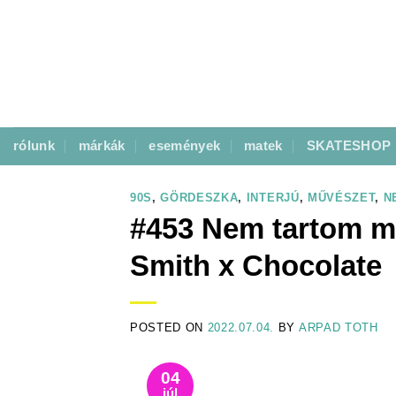
Skip
to
content
rólunk
márkák
események
matek
SKATESHOP
90S
,
GÖRDESZKA
,
INTERJÚ
,
MŰVÉSZET
,
N
#453 Nem tartom m
Smith x Chocolate
POSTED ON
2022.07.04.
BY
ARPAD TOTH
04
júl