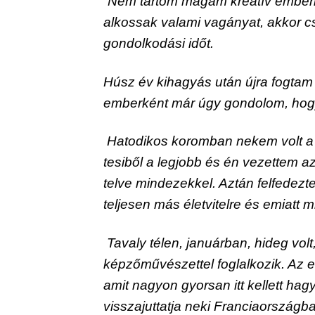
“Nem tartom magam kreatív emberne
alkossak valami vagányat, akkor csa
gondolkodási időt.
Húsz év kihagyás után újra fogtam a
emberként már úgy gondolom, hogy
 Hatodikos koromban nekem volt a 
tesiből a legjobb és én vezettem az
telve mindezekkel. Aztán felfedezt
teljesen más életvitelre és emiatt
 Tavaly télen, januárban, hideg volt
képzőművészettel foglalkozik. Az eg
amit nagyon gyorsan itt kellett hagyn
visszajuttatja neki Franciaországb