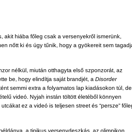
s, akit hiába főleg csak a versenyekről ismerünk, 
nnen nőtt ki és úgy tűnik, hogy a gyökereit sem tagadja
or nélkül, miután otthagyta első szponzorát, az 
te be, hogy elindítja saját brandjét, a 
Disorder 
tént semmi extra a folyamatos lap kiadásokon túl, de 
telű videó. Nyjah instán töltött életéből könnyen 
utcákat ez a videó is teljesen street és “persze” főleg
éldánya, a tipikus versenydeszkás, az olimpikon 