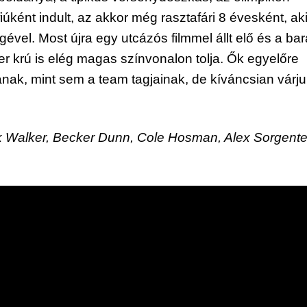
úként indult, az akkor még rasztafári 8 évesként, aki
vel. Most újra egy utcázós filmmel állt elő és a bará
der krú is elég magas színvonalon tolja. Ők egyelőre 
nak, mint sem a team tagjainak, de kíváncsian várju
 Walker, Becker Dunn, Cole Hosman, Alex Sorgente