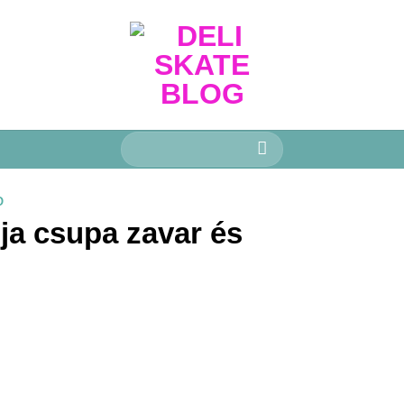
Keresés
a
következőre:
O
ja csupa zavar és