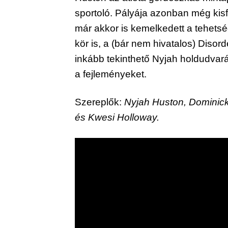
sportoló. Pályája azonban még kisfi
már akkor is kemelkedett a tehetségé
kör is, a (bár nem hivatalos) Disor
inkább tekinthető Nyjah holdudvará
a fejleményeket.
Szereplők: 
Nyjah Huston, Dominick
és Kwesi Holloway.