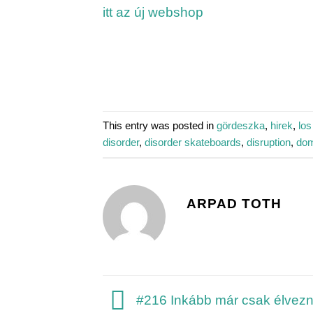
itt az új webshop
This entry was posted in
gördeszka
,
hirek
,
los
disorder
,
disorder skateboards
,
disruption
,
dom
ARPAD TOTH
#216 Inkább már csak élvezn