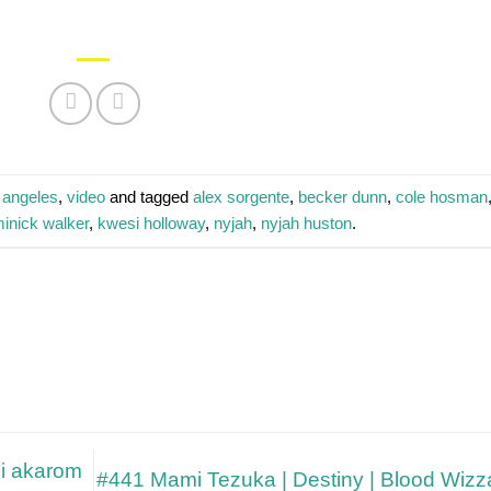
 angeles
,
video
and tagged
alex sorgente
,
becker dunn
,
cole hosman
inick walker
,
kwesi holloway
,
nyjah
,
nyjah huston
.
i akarom
#441 Mami Tezuka | Destiny | Blood Wizz