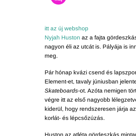
itt az új webshop
Nyjah Huston
 az a fajta gördeszká
nagyon éli az utcát is. Pályája is i
meg.
Pár hónap kvázi csend és lapszponz
Element-et, tavaly júniusban jelentet
Skateboards
-ot. Azóta nemigen tör
végre itt az első nagyobb lélegzetvé
kiderül, hogy rendszeresen járja az 
korlát- és lépcsőzúzás.
Huston az atléta gördeszkás mintap