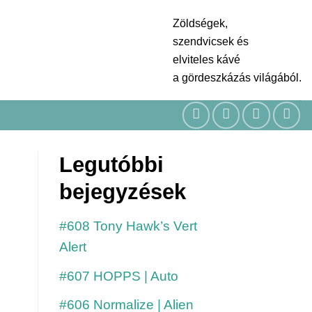
Zöldségek,
szendvicsek és
elviteles kávé
a gördeszkázás világából.
Legutóbbi
bejegyzések
#608 Tony Hawk’s Vert
Alert
#607 HOPPS | Auto
#606 Normalize | Alien