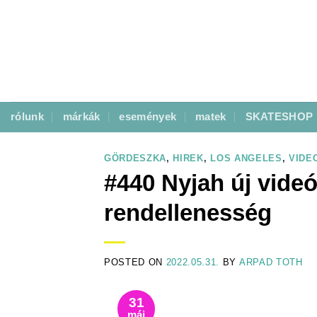
Skip
to
content
rólunk
márkák
események
matek
SKATESHOP
GÖRDESZKA
,
HIREK
,
LOS ANGELES
,
VIDE
#440 Nyjah új videó
rendellenesség
POSTED ON
2022.05.31.
BY
ARPAD TOTH
31
máj