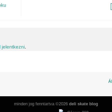
oku
l jelentkezni
.
Á
minden jog fenntartva ©2026
deli skate blog