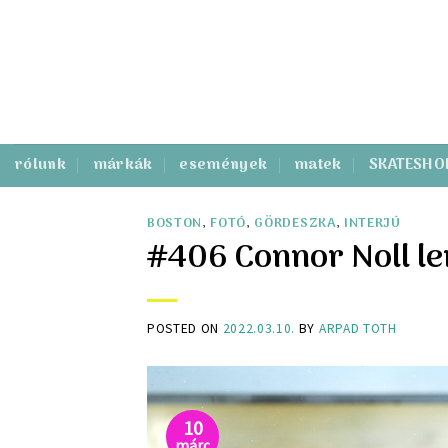
Skip
to
content
rólunk
márkák
események
matek
SKATESHO
BOSTON
,
FOTÓ
,
GÖRDESZKA
,
INTERJÚ
#406 Connor Noll l
POSTED ON
2022.03.10.
BY
ARPAD TOTH
10
márc