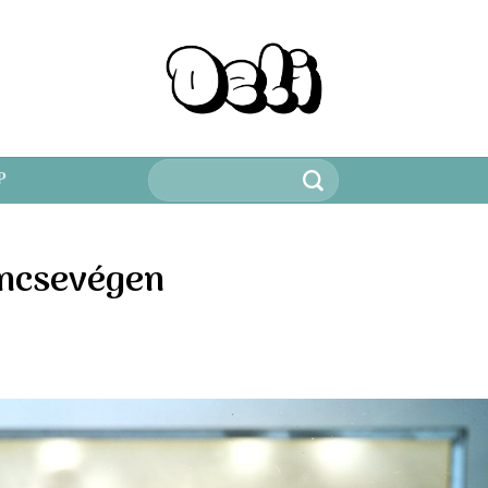
Keresés
P
a
következőre:
encsevégen