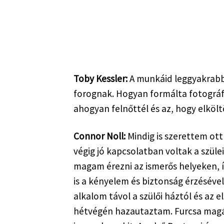
Toby Kessler:
 A munkáid leggyakrabb
forognak. Hogyan formálta fotográfi
ahogyan felnőttél és az, hogy elkölt
Connor Noll:
 Mindig is szerettem ot
végig jó kapcsolatban voltak a szül
magam érezni az ismerős helyeken, í
is a kényelem és biztonság érzésével 
alkalom távol a szülői háztól és az 
hétvégén hazautaztam. Furcsa magán