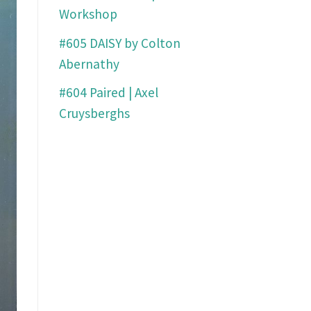
Workshop
#605 DAISY by Colton
Abernathy
#604 Paired | Axel
Cruysberghs