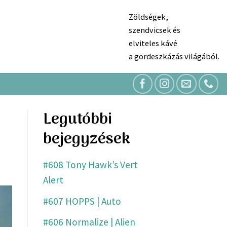
Zöldségek,
szendvicsek és
elviteles kávé
a gördeszkázás világából.
Legutóbbi
bejegyzések
#608 Tony Hawk’s Vert
Alert
#607 HOPPS | Auto
#606 Normalize | Alien