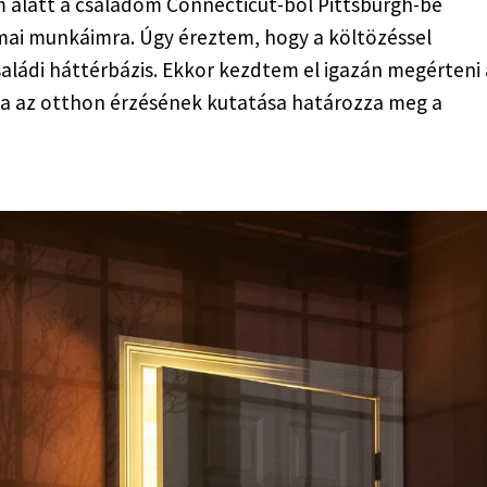
m alatt a családom Connecticut-ból Pittsburgh-be 
 mai munkáimra. Úgy éreztem, hogy a költözéssel 
aládi háttérbázis. Ekkor kezdtem el igazán megérteni 
a az otthon érzésének kutatása határozza meg a 