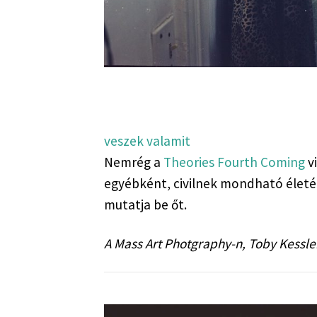
veszek valamit
Nemrég a 
Theories Fourth Coming
 v
egyébként, civilnek mondható életéb
mutatja be őt.
A Mass Art Photgraphy-n, Toby Kessler 