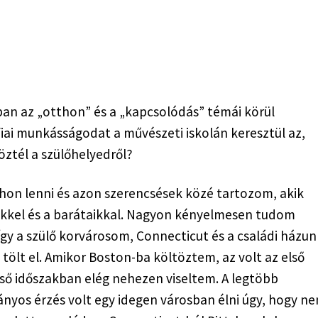
an az „otthon” és a „kapcsolódás” témái körül 
ai munkásságodat a művészeti iskolán keresztül az, 
öztél a szülőhelyedről?
thon lenni és azon szerencsések közé tartozom, akik 
eikkel és a barátaikkal. Nagyon kényelmesen tudom 
gy a szülő korvárosom, Connecticut és a családi házunk
tölt el. Amikor Boston-ba költöztem, az volt az első 
első időszakban elég nehezen viseltem. A legtöbb 
yos érzés volt egy idegen városban élni úgy, hogy ne