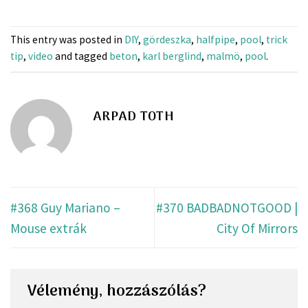
This entry was posted in
DIY
,
gördeszka
,
halfpipe
,
pool
,
trick
tip
,
video
and tagged
beton
,
karl berglind
,
malmö
,
pool
.
ARPAD TOTH
#368 Guy Mariano –
#370 BADBADNOTGOOD |
Mouse extrák
City Of Mirrors
Vélemény, hozzászólás?