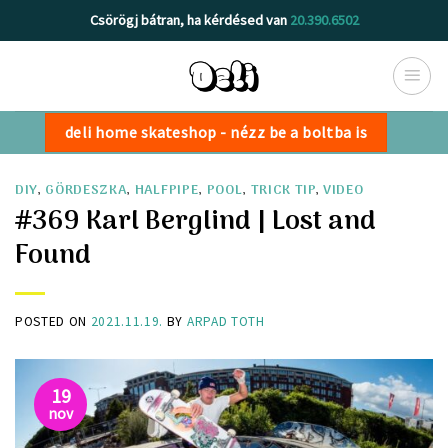
Skip
Csörögj bátran, ha kérdésed van
20.390.6502
to
content
deli home skateshop - nézz be a boltba is
DIY
,
GÖRDESZKA
,
HALFPIPE
,
POOL
,
TRICK TIP
,
VIDEO
#369 Karl Berglind | Lost and
Found
POSTED ON
2021.11.19.
BY
ARPAD TOTH
19
nov