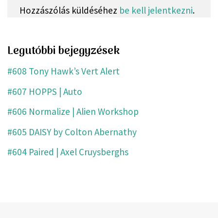
Hozzászólás küldéséhez
be kell jelentkezni
.
Legutóbbi bejegyzések
#608 Tony Hawk’s Vert Alert
#607 HOPPS | Auto
#606 Normalize | Alien Workshop
#605 DAISY by Colton Abernathy
#604 Paired | Axel Cruysberghs