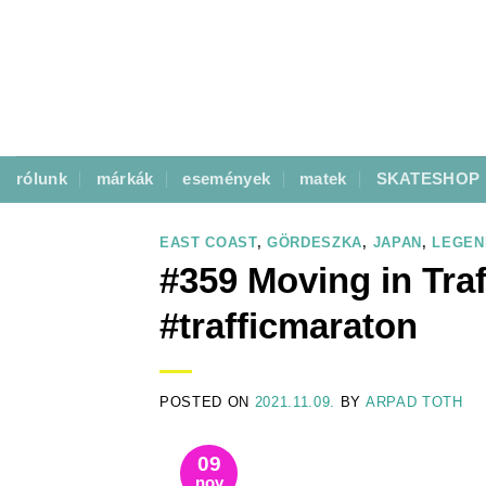
Skip
to
content
rólunk
márkák
események
matek
SKATESHOP
EAST COAST
,
GÖRDESZKA
,
JAPAN
,
LEGEN
#359 Moving in Traff
#trafficmaraton
POSTED ON
2021.11.09.
BY
ARPAD TOTH
09
nov