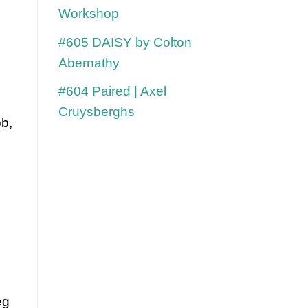
Workshop
#605 DAISY by Colton
Abernathy
#604 Paired | Axel
Cruysberghs
b, 
g 