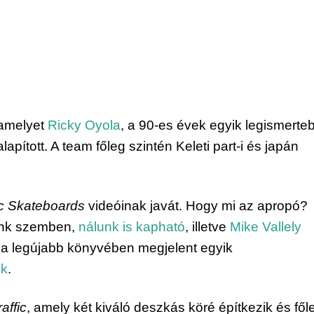
amelyet 
Ricky Oyola
, a 90-es évek egyik legismerteb
apított. A team főleg szintén Keleti part-i és japán 
ic Skateboards
 videóinak javát. Hogy mi az apropó? 
lunk szemben, 
nálunk is kapható
, illetve 
Mike Vallely
t a legújabb könyvében megjelent egyik 
nk
.
affic
, amely két kiváló deszkás köré építkezik és főle