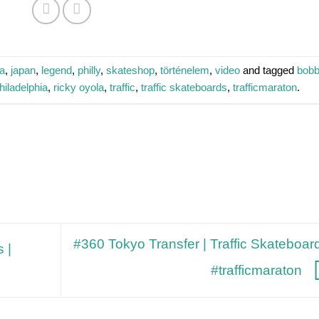
a
,
japan
,
legend
,
philly
,
skateshop
,
történelem
,
video
and tagged
bob
hiladelphia
,
ricky oyola
,
traffic
,
traffic skateboards
,
trafficmaraton
.
#360 Tokyo Transfer | Traffic Skateboard
 |
#trafficmaraton