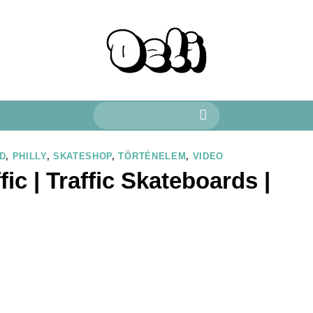
Keresés
a
következőre:
D
,
PHILLY
,
SKATESHOP
,
TÖRTÉNELEM
,
VIDEO
ic | Traffic Skateboards |