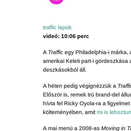
traffic lapok
videó: 10:06 perc
A 
Traffic
 egy Philadelphia-i márka, 
amerikai Keleti part-i gördeszkása al
deszkásokból áll.
A héten pedig végignézzük a 
Traff
Először is, remek trú brand-del ál
hívta fel Ricky Oyola-ra a figyelme
költeményében, amit 
mi is lehoztu
A mai menü a 2008-as 
Moving in Tr