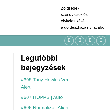
Zöldségek,
szendvicsek és
elviteles kávé
a gördeszkázás világából.
Legutóbbi
bejegyzések
#608 Tony Hawk’s Vert
Alert
#607 HOPPS | Auto
#606 Normalize | Alien