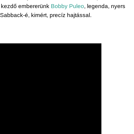
 A kezdő embererünk 
Bobby Puleo
, legenda, nyers 
Sabback-é, kimért, precíz hajtással.