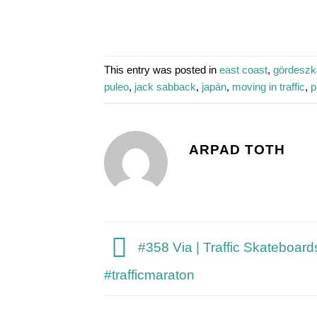
This entry was posted in
east coast
,
gördeszk
puleo
,
jack sabback
,
japán
,
moving in traffic
,
p
ARPAD TOTH
#358 Via | Traffic Skateboards
#trafficmaraton