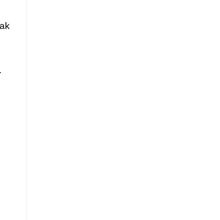
ak 
 
.