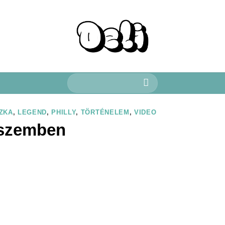
Keresés
a
következőre:
ZKA
,
LEGEND
,
PHILLY
,
TÖRTÉNELEM
,
VIDEO
eszemben