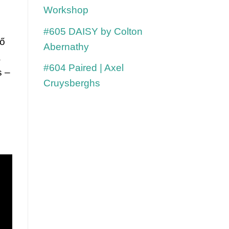
Workshop
#605 DAISY by Colton
ő 
Abernathy
 
#604 Paired | Axel
 – 
Cruysberghs