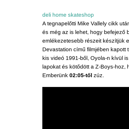
deli home skateshop
A tegnapelőtti Mike Vallely cikk ut
és még az is lehet, hogy befejező 
emlékezetesebb részeit készítjük e
Devastation című filmjében kapott 
kis videó 1991-ből, Oyola-n kívül i
lapokat és kötődött a Z-Boys-hoz, h
Emberünk 
02:05-től
 zúz.