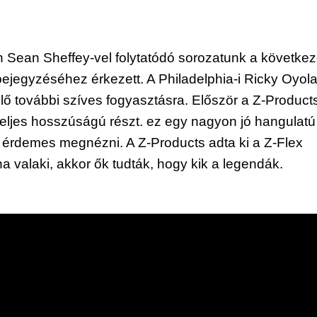
án Sean Sheffey-vel folytatódó sorozatunk a következ
bejegyzéséhez érkezett. A Philadelphia-i Ricky Oyola
lő további szíves fogyasztásra. Először a Z-Products
teljes hosszúságú részt. ez egy nagyon jó hangulatú 
s érdemes megnézni. A Z-Products adta ki a Z-Flex 
a valaki, akkor ők tudták, hogy kik a legendák. 