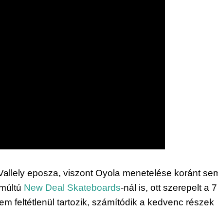
Vallely eposza, viszont Oyola menetelése koránt sem
múltú 
New Deal Skateboards
-nál is, ott szerepelt a 7 
m feltétlenül tartozik, számítódik a kedvenc részek 