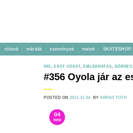
Skip
to
content
rólunk
márkák
események
matek
SKATESHOP
90S
,
EAST COAST
,
EMLÉKHATÁS
,
GÖRDES
#356 Oyola jár az 
POSTED ON
2021.11.04.
BY
ARPAD TOTH
04
nov