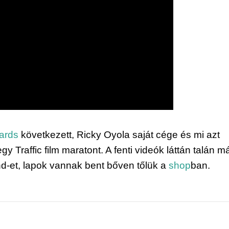
oards
 következett, Ricky Oyola saját cége és mi azt 
y Traffic film maratont. A fenti videók láttán talán má
rand-et, lapok vannak bent bőven tőlük a 
shop
ban. 