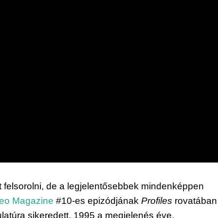
 felsorolni, de a legjelentősebbek mindenképpen 
deo Magazine
 #10-es epizódjának 
Profiles
 rovatában 
ulatúra sikeredett. 1995 a megjelenés éve.