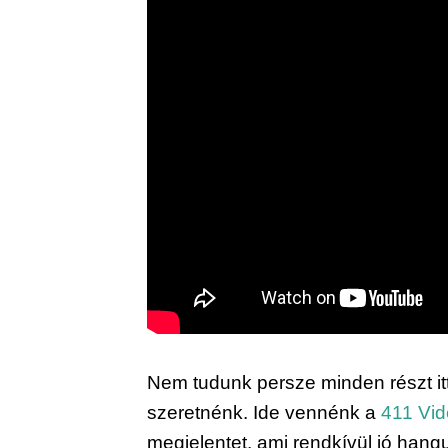
Nem tudunk persze minden részt itt
szeretnénk. Ide vennénk a 
411 Vi
megjelentet, ami rendkívül jó hang