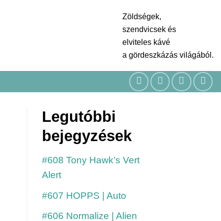
Zöldségek,
szendvicsek és
elviteles kávé
a gördeszkázás világából.
Legutóbbi
bejegyzések
#608 Tony Hawk’s Vert
Alert
#607 HOPPS | Auto
#606 Normalize | Alien