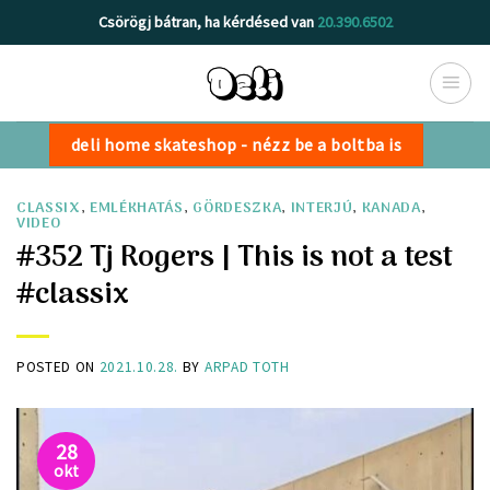
Skip
Csörögj bátran, ha kérdésed van
20.390.6502
to
content
deli home skateshop - nézz be a boltba is
CLASSIX
,
EMLÉKHATÁS
,
GÖRDESZKA
,
INTERJÚ
,
KANADA
,
VIDEO
#352 Tj Rogers | This is not a test
#classix
POSTED ON
2021.10.28.
BY
ARPAD TOTH
28
okt