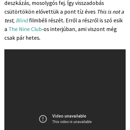
deszkázás, mosolygós fej. Így visszadobás 
csütörtökön elővettük a pont tíz éves 
This is not a 
test
, 
Blind
 filmbéli részét. Erről a részről is szó esik 
a 
The Nine Club
-os interjúban, ami viszont még 
csak pár hetes.