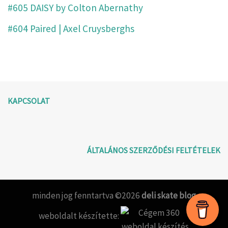
#605 DAISY by Colton Abernathy
#604 Paired | Axel Cruysberghs
KAPCSOLAT
ÁLTALÁNOS SZERZŐDÉSI FELTÉTELEK
minden jog fenntartva ©2026
deli skate blog
weboldalt készítette: