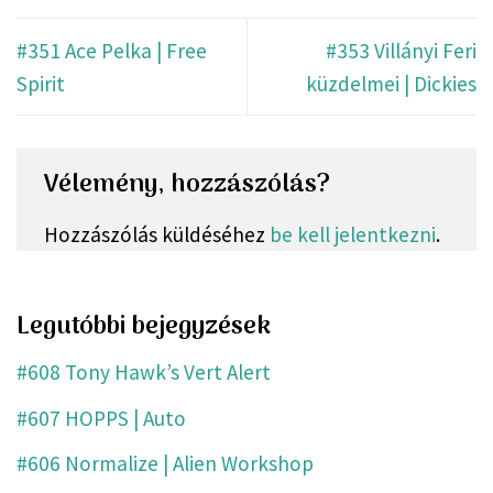
#351 Ace Pelka | Free
#353 Villányi Feri
Spirit
küzdelmei | Dickies
Vélemény, hozzászólás?
Hozzászólás küldéséhez
be kell jelentkezni
.
Legutóbbi bejegyzések
#608 Tony Hawk’s Vert Alert
#607 HOPPS | Auto
#606 Normalize | Alien Workshop