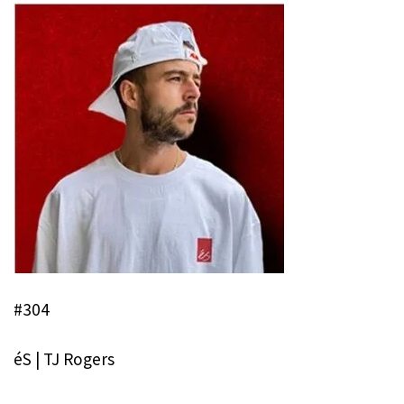
#304
éS | TJ Rogers