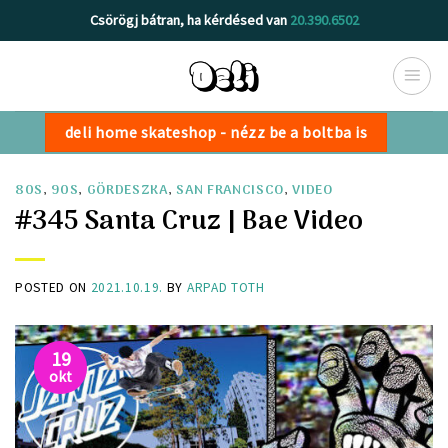
Skip
Csörögj bátran, ha kérdésed van
20.390.6502
to
content
deli home skateshop - nézz be a boltba is
80S
,
90S
,
GÖRDESZKA
,
SAN FRANCISCO
,
VIDEO
#345 Santa Cruz | Bae Video
POSTED ON
2021.10.19.
BY
ARPAD TOTH
19
okt