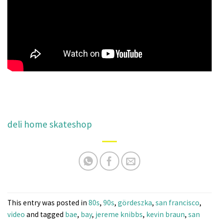
deli home skateshop
This entry was posted in
80s
,
90s
,
gördeszka
,
san francisco
,
video
and tagged
bae
,
bay
,
jereme knibbs
,
kevin braun
,
san