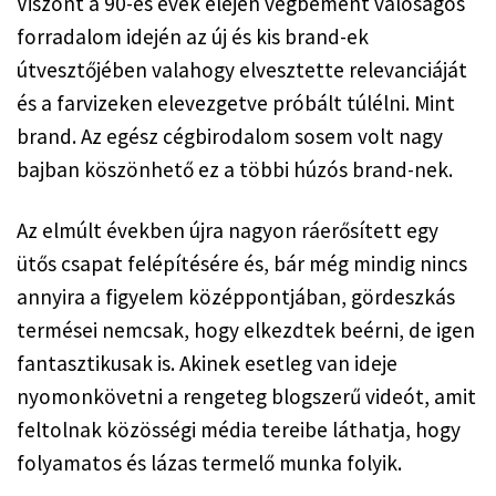
Viszont a 90-es évek elején végbement valóságos 
forradalom idején az új és kis brand-ek 
útvesztőjében valahogy elvesztette relevanciáját 
és a farvizeken elevezgetve próbált túlélni. Mint 
brand. Az egész cégbirodalom sosem volt nagy 
bajban köszönhető ez a többi húzós brand-nek.
Az elmúlt években újra nagyon ráerősített egy 
ütős csapat felépítésére és, bár még mindig nincs 
annyira a figyelem középpontjában, gördeszkás 
termései nemcsak, hogy elkezdtek beérni, de igen 
fantasztikusak is. Akinek esetleg van ideje 
nyomonkövetni a rengeteg blogszerű videót, amit 
feltolnak közösségi média tereibe láthatja, hogy 
folyamatos és lázas termelő munka folyik.