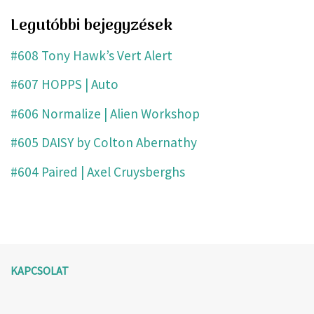
Legutóbbi bejegyzések
#608 Tony Hawk’s Vert Alert
#607 HOPPS | Auto
#606 Normalize | Alien Workshop
#605 DAISY by Colton Abernathy
#604 Paired | Axel Cruysberghs
KAPCSOLAT