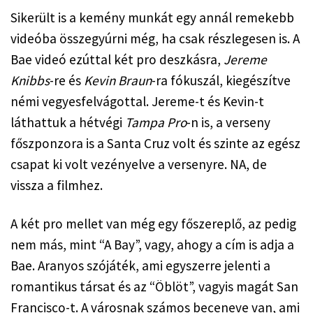
Sikerült is a kemény munkát egy annál remekebb 
videóba összegyúrni még, ha csak részlegesen is. A 
Bae videó ezúttal két pro deszkásra, 
Jereme 
Knibbs
-re és 
Kevin Braun
-ra fókuszál, kiegészítve 
némi vegyesfelvágottal. Jereme-t és Kevin-t 
láthattuk a hétvégi 
Tampa Pro
-n is, a verseny 
főszponzora is a Santa Cruz volt és szinte az egész 
csapat ki volt vezényelve a versenyre. NA, de 
vissza a filmhez.
A két pro mellet van még egy főszereplő, az pedig 
nem más, mint “A Bay”, vagy, ahogy a cím is adja a 
Bae. Aranyos szójáték, ami egyszerre jelenti a 
romantikus társat és az “Öblöt”, vagyis magát San 
Francisco-t. A városnak számos beceneve van, ami 