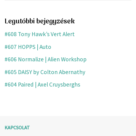
Legutóbbi bejegyzések
#608 Tony Hawk’s Vert Alert
#607 HOPPS | Auto
#606 Normalize | Alien Workshop
#605 DAISY by Colton Abernathy
#604 Paired | Axel Cruysberghs
KAPCSOLAT