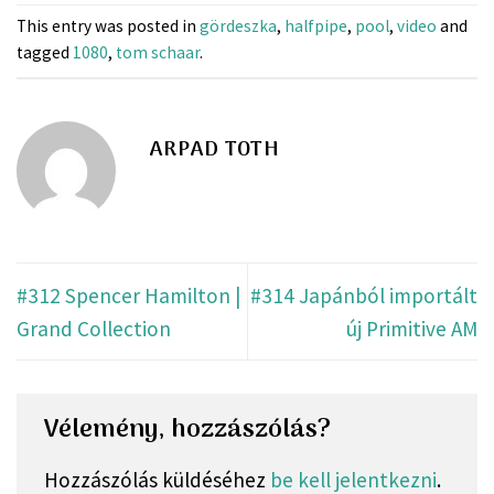
This entry was posted in
gördeszka
,
halfpipe
,
pool
,
video
and
tagged
1080
,
tom schaar
.
ARPAD TOTH
#312 Spencer Hamilton |
#314 Japánból importált
Grand Collection
új Primitive AM
Vélemény, hozzászólás?
Hozzászólás küldéséhez
be kell jelentkezni
.