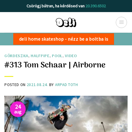
Skip
Csörögj bátran, ha kérdésed van
20.390.6502
to
content
deli home skateshop - nézz be a boltba is
GÖRDESZKA
,
HALFPIPE
,
POOL
,
VIDEO
#313 Tom Schaar | Airborne
POSTED ON
2021.08.24.
BY
ARPAD TOTH
24
aug