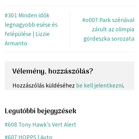
#301 Minden idők
#o007 Park szériával
legnagyobb esése és
zárult az olimpia
felépülése | Lizzie
gördeszka sorozata
Armanto
Vélemény, hozzászólás?
Hozzászólás küldéséhez
be kell jelentkezni
.
Legutóbbi bejegyzések
#608 Tony Hawk’s Vert Alert
#607 HOPPS | Auto