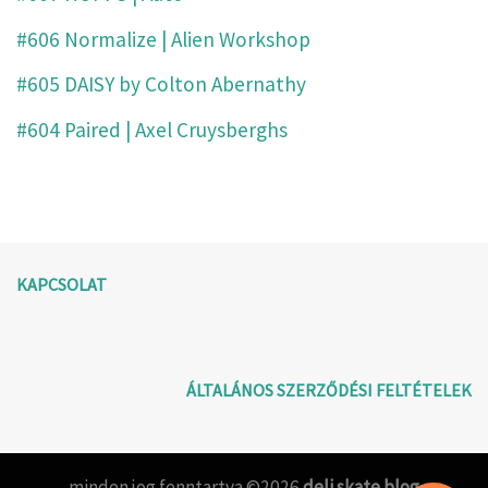
#606 Normalize | Alien Workshop
#605 DAISY by Colton Abernathy
#604 Paired | Axel Cruysberghs
KAPCSOLAT
ÁLTALÁNOS SZERZŐDÉSI FELTÉTELEK
minden jog fenntartva ©2026
deli skate blog