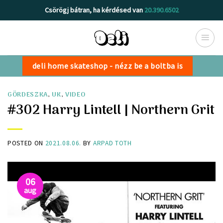
Skip
Csörögj bátran, ha kérdésed van
20.390.6502
to
content
deli home skateshop - nézz be a boltba is
GÖRDESZKA
,
UK
,
VIDEO
#302 Harry Lintell | Northern Grit
POSTED ON
2021.08.06.
BY
ARPAD TOTH
06
aug