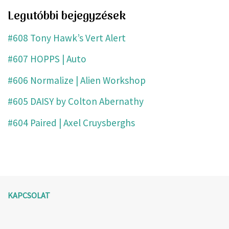
Legutóbbi bejegyzések
#608 Tony Hawk’s Vert Alert
#607 HOPPS | Auto
#606 Normalize | Alien Workshop
#605 DAISY by Colton Abernathy
#604 Paired | Axel Cruysberghs
KAPCSOLAT