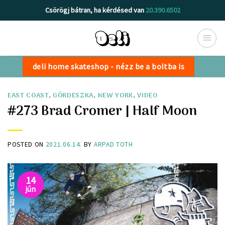
Skip
Csörögj bátran, ha kérdésed van
20.390.6502
to
content
deli home skateshop - nézz be a boltba is
EAST COAST
,
GÖRDESZKA
,
NEW YORK
,
VIDEO
#273 Brad Cromer | Half Moon
POSTED ON
2021.06.14.
BY
ARPAD TOTH
14
jún