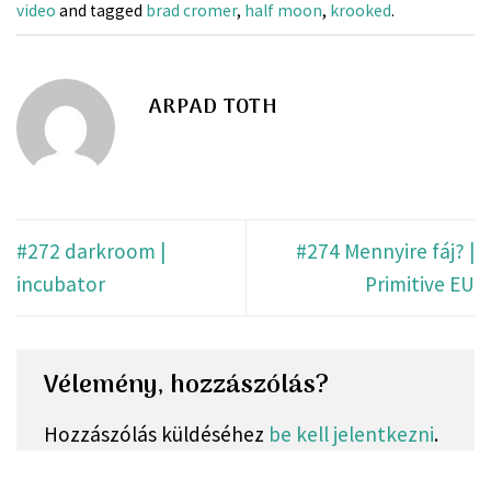
video
and tagged
brad cromer
,
half moon
,
krooked
.
ARPAD TOTH
#272 darkroom |
#274 Mennyire fáj? |
incubator
Primitive EU
Vélemény, hozzászólás?
Hozzászólás küldéséhez
be kell jelentkezni
.