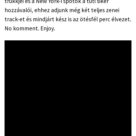
trükkjei és a New York-i spotok a tuti siker 
hozzávalói, ehhez adjunk még két teljes zenei 
track-et és mindjárt kész is az ötésfél perc élvezet. 
No komment. Enjoy.