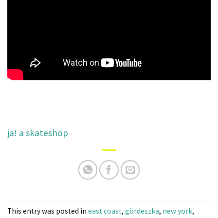
ja! a skateshop
This entry was posted in
east coast
,
gördeszka
,
new york
,