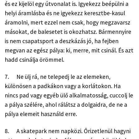
és ez kijelöl egy útvonalat is. Igyekezz beépülni a 
helyi áramlásba és ne igyekezz keresztbe-kasul 
áramolni, mert ezzel nem csak, hogy megzavarsz 
másokat, de balesetet is okozhatsz. Bármennyire 
is nem csapatsport a deszkázás jó, ha fejben 
megvan az egész pálya: ki, merre, mit csinál. És azt 
hadd csinálja örömmel.
7.      Ne ülj rá, ne telepedj le az elemeken, 
különösen a padkákon vagy a korlátokon. Ha 
nincs pad vagy egyéb ülő alkalmatosság, cuccolj le 
a pálya szélére, ahol rálátsz a dolgaidra, de ne a 
pálya elemeit használd erre.
8.      A skatepark nem napközi. Őrizetlenül hagyni 