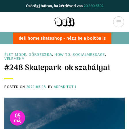
Skip
Csörögj bátran, ha kérdésed van
20.390.6502
to
content
deli home skateshop - nézz be a boltba is
ÉLET-MODE
,
GÖRDESZKA
,
HOW TO
,
SOCIALMESSAGE
,
VÉLEMÉNY
#248 Skatepark-ok szabályai
POSTED ON
2021.05.05.
BY
ARPAD TOTH
05
máj