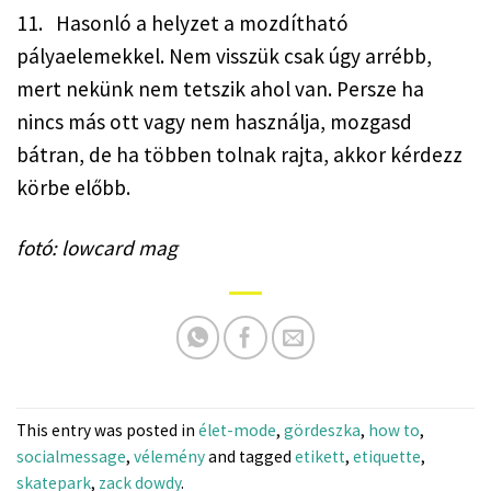
11.   Hasonló a helyzet a mozdítható 
pályaelemekkel. Nem visszük csak úgy arrébb, 
mert nekünk nem tetszik ahol van. Persze ha 
nincs más ott vagy nem használja, mozgasd 
bátran, de ha többen tolnak rajta, akkor kérdezz 
körbe előbb.
fotó: lowcard mag
This entry was posted in
élet-mode
,
gördeszka
,
how to
,
socialmessage
,
vélemény
and tagged
etikett
,
etiquette
,
skatepark
,
zack dowdy
.