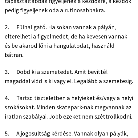
tapasztaltabbak figyeljenek a kezdőkre, a kezdők 
pedig figyeljenek oda a rutinosabbakra.
2.      Fülhallgató. Ha sokan vannak a pályán, 
elterelheti a figyelmedet, de ha kevesen vannak 
és be akarod lőni a hangulatodat, használd 
bátran.
3.      Dobd ki a szemetedet. Amit bevittél 
magaddal vidd is ki vagy el. Legalább a szemetesig.
4.      Tartsd tiszteletben a helyieket és/vagy a helyi 
szokásokat. Minden skatepark-nak megvannak az 
íratlan szabályai. Jobb ezeket nem széttrollkodni.
5.      A jogosultság kérdése. Vannak olyan pályák, 