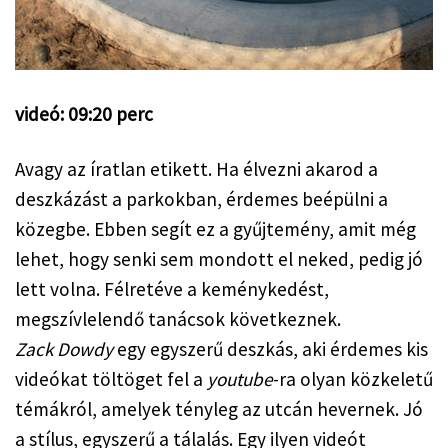
videó: 09:20 perc
Avagy az íratlan etikett. Ha élvezni akarod a 
deszkázást a parkokban, érdemes beépülni a 
közegbe. Ebben segít ez a gyűjtemény, amit még 
lehet, hogy senki sem mondott el neked, pedig jó 
lett volna. Félretéve a keménykedést, 
megszívlelendő tanácsok következnek.
Zack Dowdy
 egy egyszerű deszkás, aki érdemes kis 
videókat töltöget fel a 
youtube
-ra olyan közkeletű 
témákról, amelyek tényleg az utcán hevernek. Jó 
a stílus, egyszerű a tálalás. Egy ilyen videót 