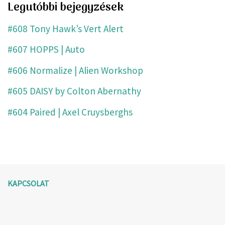
Legutóbbi bejegyzések
#608 Tony Hawk’s Vert Alert
#607 HOPPS | Auto
#606 Normalize | Alien Workshop
#605 DAISY by Colton Abernathy
#604 Paired | Axel Cruysberghs
KAPCSOLAT