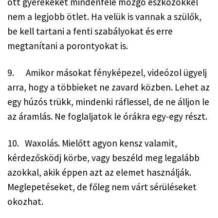
ott gyerekeket mindenféle mozgó eszközökkel 
nem a legjobb ötlet. Ha velük is vannak a szülők, 
be kell tartani a fenti szabályokat és erre 
megtanítani a porontyokat is.
9.      Amikor másokat fényképezel, videózol ügyelj 
arra, hogy a többieket ne zavard közben. Lehet az 
egy húzós trükk, mindenki ráflessel, de ne álljon le 
az áramlás. Ne foglaljatok le órákra egy-egy részt.
10.   Waxolás. Mielőtt agyon kensz valamit, 
kérdezősködj körbe, vagy beszéld meg legalább 
azokkal, akik éppen azt az elemet használják. 
Meglepetéseket, de főleg nem várt sérüléseket 
okozhat.