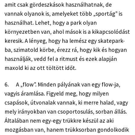
amit csak gördeszkások használhatnak, de 
vannak olyanok is, amelyeket több „sportág” is 
használhat. Lehet, hogy a park olyan 
környezetben van, ahol mások is a kikapcsolódást 
keresik. A lényeg, hogy ha lemész egy skatepark-
ba, szimatold körbe, érezz rá, hogy kik és hogyan 
használják, vedd fel a ritmust és ezek alapján 
maxold ki az ott töltött időt.
6.      A „flow”. Minden pályának van egy flow-ja, 
vagyis áramlása. Figyeld meg, hogy milyen 
csapások, útvonalak vannak, ki merre halad, vagy 
mely irányokban van csoportosulás, sorban állás. 
Általában nem egy-egy trükkre készül az aki 
mozgásban van, hanem trükksorban gondolkodik 