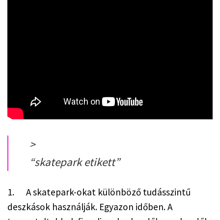
>
“
skatepark etikett
”
1.      A skatepark-okat különböző tudásszintű 
deszkások használják. Egyazon időben. A 