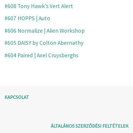
#608 Tony Hawk’s Vert Alert
#607 HOPPS | Auto
#606 Normalize | Alien Workshop
#605 DAISY by Colton Abernathy
#604 Paired | Axel Cruysberghs
KAPCSOLAT
ÁLTALÁNOS SZERZŐDÉSI FELTÉTELEK