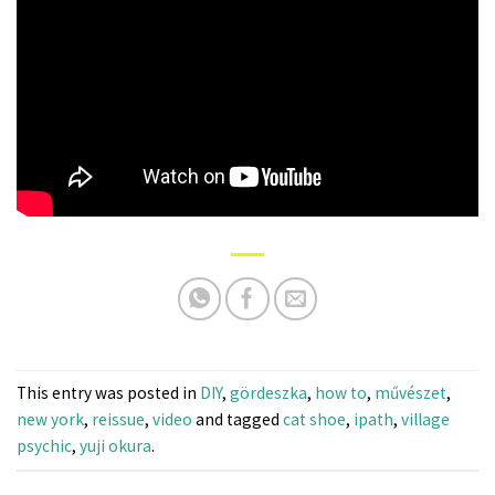
This entry was posted in
DIY
,
gördeszka
,
how to
,
művészet
,
new york
,
reissue
,
video
and tagged
cat shoe
,
ipath
,
village
psychic
,
yuji okura
.