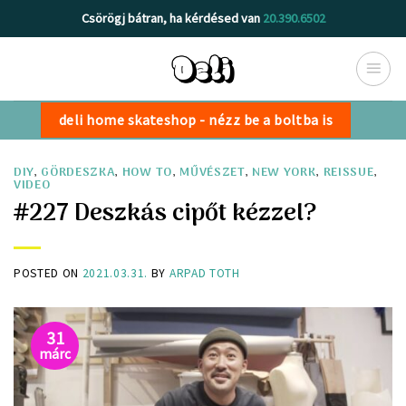
Skip
Csörögj bátran, ha kérdésed van
20.390.6502
to
content
deli home skateshop - nézz be a boltba is
DIY
,
GÖRDESZKA
,
HOW TO
,
MŰVÉSZET
,
NEW YORK
,
REISSUE
,
VIDEO
#227 Deszkás cipőt kézzel?
POSTED ON
2021.03.31.
BY
ARPAD TOTH
31
márc