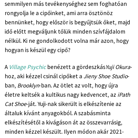
semmilyen más tevékenységhez sem foghatóan 
rongyolja le a cipőinket, ami arra ösztönöz 
bennünket, hogy először is begyűjtsük őket, majd 
idő előtt megváljunk tőlük minden szívfájdalom 
nélkül. Ki ne gondolkodott volna már azon, hogy 
hogyan is készül egy cipő?
A
Village Psychic
benézett a gördeszkás
Yuji Okura
-
hoz, aki kézzel csinál cipőket a
Jieny Shoe Studio
-
ban,
Brooklyn
-ban. Az ötlet az volt, hogy újra
életre keltsék a kultikus nagy kedvencet, az
iPath
Cat Shoe
-ját. Yuji-nak sikerült is elkészítenie az
általuk kívánt anyagokból. A szabásminta
elkészítésétől a kivágáson át az összevarrásig,
minden kézzel készült. Ilyen módon akár 2021-