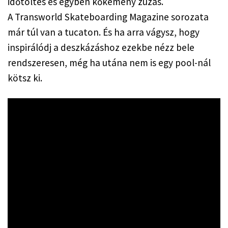
időtöltés és egyben kőkemény zúzás.
A Transworld Skateboarding Magazine sorozata 
már túl van a tucaton. És ha arra vágysz, hogy 
inspirálódj a deszkázáshoz ezekbe nézz bele 
rendszeresen, még ha utána nem is egy pool-nál 
kötsz ki. 