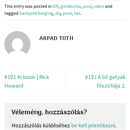
This entry was posted in
DIY
,
gördeszka
,
pool
,
video
and
tagged
backyard barging
,
diy
,
pool
,
tws
.
ARPAD TOTH
#191 #classix | Rick
#193 A bő gatyák
Howard
filozófiája 2.
Vélemény, hozzászólás?
Hozzászólás küldéséhez
be kell jelentkezni
.