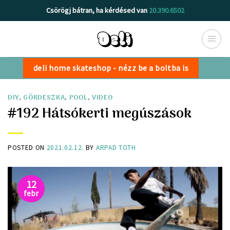
Skip
Csörögj bátran, ha kérdésed van
20.390.6502
to
content
deli home skateshop - nézz be a boltba is
DIY
,
GÖRDESZKA
,
POOL
,
VIDEO
#192 Hátsókerti megúszások
POSTED ON
2021.02.12.
BY
ARPAD TOTH
12
febr