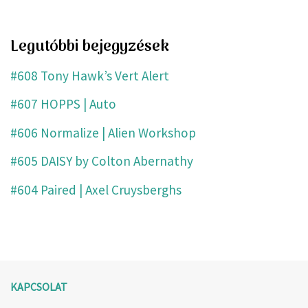
Legutóbbi bejegyzések
#608 Tony Hawk’s Vert Alert
#607 HOPPS | Auto
#606 Normalize | Alien Workshop
#605 DAISY by Colton Abernathy
#604 Paired | Axel Cruysberghs
KAPCSOLAT