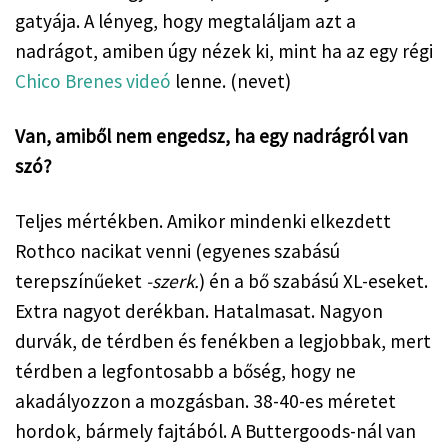
gatyája. A lényeg, hogy megtaláljam azt a 
nadrágot, amiben úgy nézek ki, mint ha az egy régi 
Chico Brenes videó
 lenne. (nevet)
Van, amiből nem engedsz, ha egy nadrágról van 
szó?
Teljes mértékben. Amikor mindenki elkezdett 
Rothco nacikat venni (egyenes szabású 
terepszínűeket 
-szerk.
) én a bő szabású XL-eseket. 
Extra nagyot derékban. Hatalmasat. Nagyon 
durvák, de térdben és fenékben a legjobbak, mert 
térdben a legfontosabb a bőség, hogy ne 
akadályozzon a mozgásban. 38-40-es méretet 
hordok, bármely fajtából. A Buttergoods-nál van 