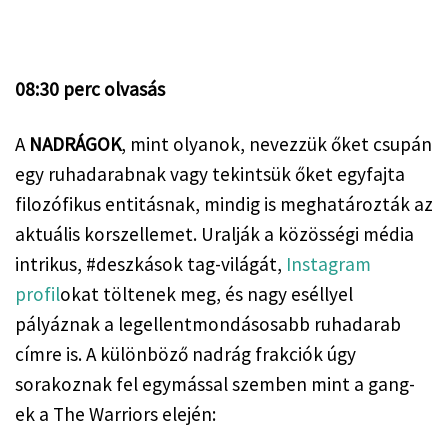
08:30 perc olvasás
A 
NADRÁGOK
, mint olyanok, nevezzük őket csupán 
egy ruhadarabnak vagy tekintsük őket egyfajta 
filozófikus entitásnak, mindig is meghatározták az 
aktuális korszellemet. Uralják a közösségi média 
intrikus, #deszkások tag-világát, 
Instagram 
profil
okat töltenek meg, és nagy eséllyel 
pályáznak a legellentmondásosabb ruhadarab 
címre is. A különböző nadrág frakciók úgy 
sorakoznak fel egymással szemben mint a gang-
ek a The Warriors elején: