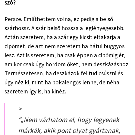
szó?
Persze. Említhettem volna, ez pedig a belső 
szárhossz. A szár belső hossza a leglényegesebb. 
Aztán szeretem, ha a szár egy kicsit eltakarja a 
cipőmet, de azt nem szeretem ha hátul buggyos 
lesz. Azt is szeretem, ha csak éppen a cipőmig ér, 
amikor csak úgy hordom őket, nem deszkázáshoz. 
Természetesen, ha deszkázok fel tud csúszni és 
úgy néz ki, mint ha bokalengős lenne, de néha 
szeretem így is, ha kinéz.
>
“
„Nem várhatom el, hogy legyenek
márkák, akik pont olyat gyártanak,