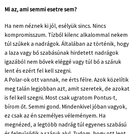
Mi az, ami semmi esetre sem?
Ha nem néznek ki jól, esélyük sincs. Nincs 
kompromisszum. Tízből kilenc alkalommal nekem 
túl szűkek a nadrágok. Általában az történik, hogy 
a laza vagy bő szabásúnak hirdetett nadrágok 
igazából nem bővek eléggé vagy túl bő a száruk 
lent és ezért fel kell szegni.
A Polar-ok ott vannak, ne érts félre. Azok közelítik 
meg talán legjobban azt, amit szeretek, de azokat 
is fel kell szegni. Most csak ugratom Pontus-t, 
bírom őt. Semmi gond. Mindenkivel jóban vagyok, 
ez csak az én személyes véleményem. Ha 
megnézed, a legtöbb nadrág túl egyenes szabású 
és felgyűrődik a száruk alul. Tudom, hogy ott lent 