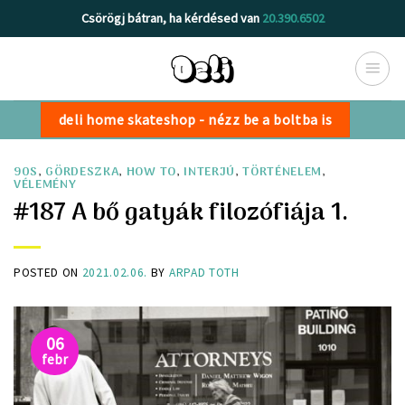
Skip
Csörögj bátran, ha kérdésed van
20.390.6502
to
content
deli home skateshop - nézz be a boltba is
90S
,
GÖRDESZKA
,
HOW TO
,
INTERJÚ
,
TÖRTÉNELEM
,
VÉLEMÉNY
#187 A bő gatyák filozófiája 1.
POSTED ON
2021.02.06.
BY
ARPAD TOTH
06
febr