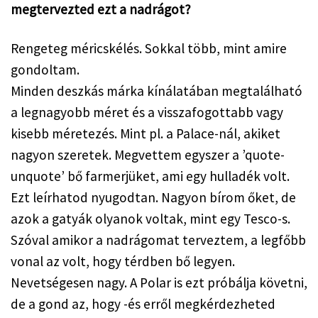
megtervezted ezt a nadrágot?
Rengeteg méricskélés. Sokkal több, mint amire 
gondoltam.
Minden deszkás márka kínálatában megtalálható 
a legnagyobb méret és a visszafogottabb vagy 
kisebb méretezés. Mint pl. a Palace-nál, akiket 
nagyon szeretek. Megvettem egyszer a ’quote-
unquote’ bő farmerjüket, ami egy hulladék volt. 
Ezt leírhatod nyugodtan. Nagyon bírom őket, de 
azok a gatyák olyanok voltak, mint egy Tesco-s.
Szóval amikor a nadrágomat terveztem, a legfőbb 
vonal az volt, hogy térdben bő legyen. 
Nevetségesen nagy. A Polar is ezt próbálja követni, 
de a gond az, hogy -és erről megkérdezheted 