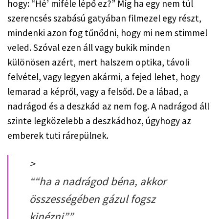
hogy: “Hé’ miféle lépő ez?” Míg ha egy nem túl 
szerencsés szabású gatyában filmezel egy részt, 
mindenki azon fog tűnődni, hogy mi nem stimmel 
veled. Szóval ezen áll vagy bukik minden 
különösen azért, mert halszem optika, távoli 
felvétel, vagy legyen akármi, a fejed lehet, hogy 
lemarad a képről, vagy a felsőd. De a lábad, a 
nadrágod és a deszkád az nem fog. A nadrágod áll 
szinte legközelebb a deszkádhoz, úgyhogy az 
emberek tuti rárepülnek. 
>
“
“ha a nadrágod béna, akkor
összességében gázul fogsz
kinézni”
”