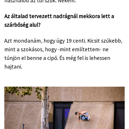
használod az túl szűk. Nekem.
Az általad tervezett nadrágnál mekkora lett a 
szárbőség alul?
Azt mondanám, hogy úgy 19 centi. Kicsit szűkebb, 
mint a szokásos, hogy -mint említettem- ne 
tűnjön el benne a cipő. És még fel is lehessen 
hajtani.