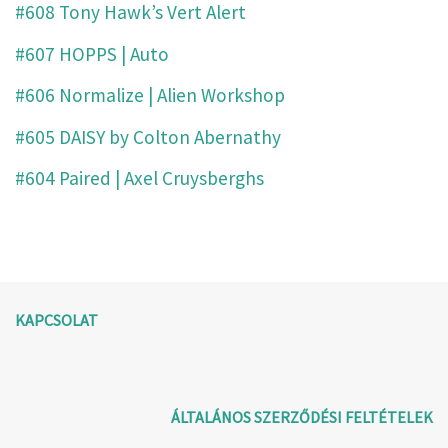
#608 Tony Hawk’s Vert Alert
#607 HOPPS | Auto
#606 Normalize | Alien Workshop
#605 DAISY by Colton Abernathy
#604 Paired | Axel Cruysberghs
KAPCSOLAT
ÁLTALÁNOS SZERZŐDÉSI FELTÉTELEK