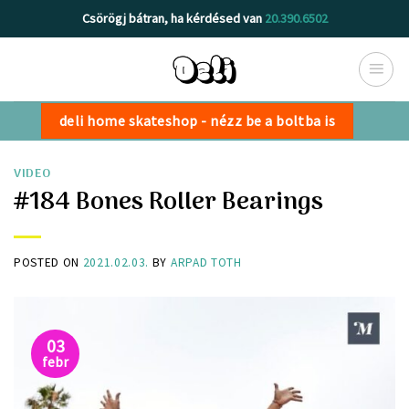
Skip
Csörögj bátran, ha kérdésed van
20.390.6502
to
content
deli home skateshop - nézz be a boltba is
VIDEO
#184 Bones Roller Bearings
POSTED ON
2021.02.03.
BY
ARPAD TOTH
03
febr