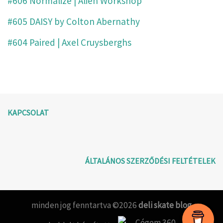
#606 Normalize | Alien Workshop
#605 DAISY by Colton Abernathy
#604 Paired | Axel Cruysberghs
KAPCSOLAT
ÁLTALÁNOS SZERZŐDÉSI FELTÉTELEK
minden jog fenntartva ©2026
deli skate blog