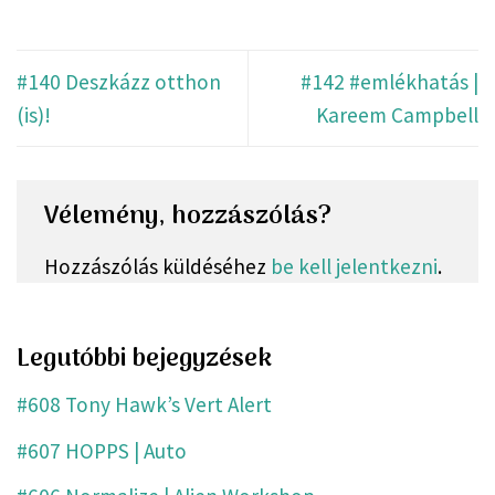
#140 Deszkázz otthon
#142 #emlékhatás |
(is)!
Kareem Campbell
Vélemény, hozzászólás?
Hozzászólás küldéséhez
be kell jelentkezni
.
Legutóbbi bejegyzések
#608 Tony Hawk’s Vert Alert
#607 HOPPS | Auto