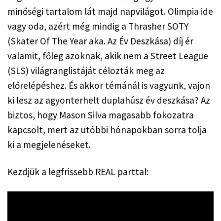
minőségi tartalom lát majd napvilágot. Olimpia ide 
vagy oda, azért még mindig a Thrasher SOTY 
(Skater Of The Year aka. Az Év Deszkása) díj ér 
valamit, főleg azoknak, akik nem a Street League 
(SLS) világranglistáját célozták meg az 
előrelépéshez. És akkor témánál is vagyunk, vajon 
ki lesz az agyonterhelt duplahúsz év deszkása? Az 
biztos, hogy Mason Silva magasabb fokozatra 
kapcsolt, mert az utóbbi hónapokban sorra tolja 
ki a megjelenéseket.
Kezdjük a legfrissebb REAL parttal: