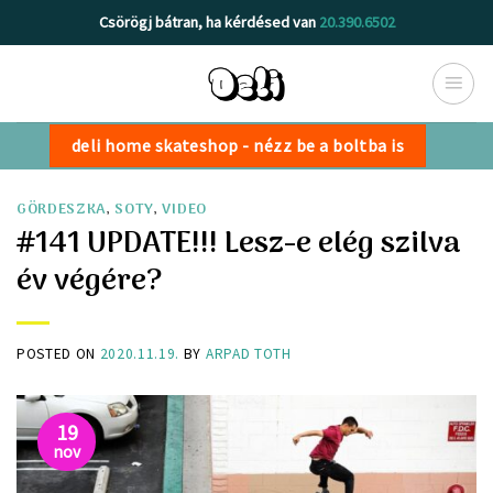
Skip
Csörögj bátran, ha kérdésed van
20.390.6502
to
content
deli home skateshop - nézz be a boltba is
GÖRDESZKA
,
SOTY
,
VIDEO
#141 UPDATE!!! Lesz-e elég szilva
év végére?
POSTED ON
2020.11.19.
BY
ARPAD TOTH
19
nov