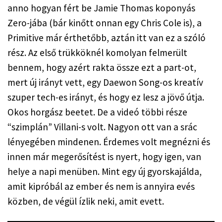
anno hogyan fért be Jamie Thomas koponyás 
Zero-jába (bár kinőtt onnan egy Chris Cole is), a 
Primitive már érthetőbb, aztán itt van ez a szóló 
rész. Az első trükköknél komolyan felmerült 
bennem, hogy azért rakta össze ezt a part-ot, 
mert új irányt vett, egy Daewon Song-os kreatív 
szuper tech-es irányt, és hogy ez lesz a jövő útja. 
Okos horgász beetet. De a videó többi része 
“szimplán” Villani-s volt. Nagyon ott van a srác 
lényegében mindenen. Érdemes volt megnézni és 
innen már megerősítést is nyert, hogy igen, van 
helye a napi menüben. Mint egy új gyorskajálda, 
amit kipróbál az ember és nem is annyira evés 
közben, de végül ízlik neki, amit evett.