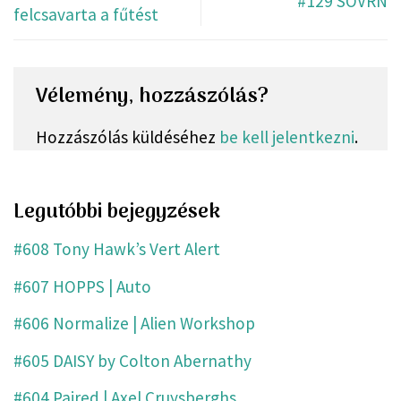
#129 SOVRN
felcsavarta a fűtést
Vélemény, hozzászólás?
Hozzászólás küldéséhez
be kell jelentkezni
.
Legutóbbi bejegyzések
#608 Tony Hawk’s Vert Alert
#607 HOPPS | Auto
#606 Normalize | Alien Workshop
#605 DAISY by Colton Abernathy
#604 Paired | Axel Cruysberghs