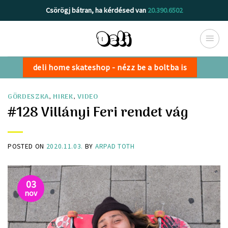
Skip
Csörögj bátran, ha kérdésed van
20.390.6502
to
content
deli home skateshop - nézz be a boltba is
GÖRDESZKA
,
HIREK
,
VIDEO
#128 Villányi Feri rendet vág
POSTED ON
2020.11.03.
BY
ARPAD TOTH
03
nov