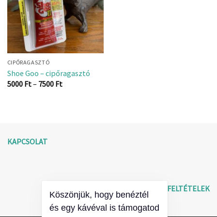
CIPŐRAGASZTÓ
Shoe Goo – cipőragasztó
Ártartomány:
5000
Ft
–
7500
Ft
5000 Ft
-
7500 Ft
KAPCSOLAT
ÁLTALÁNOS SZERZŐDÉSI FELTÉTELEK
Köszönjük, hogy benéztél