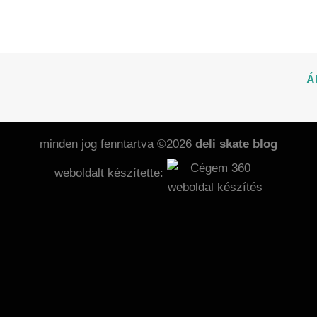
Á
minden jog fenntartva ©2026
deli skate blog
weboldalt készítette: