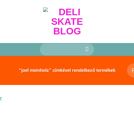
Keresés
a
következőre:
“joel meinholz” címkével rendelkező termékek