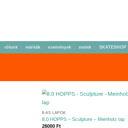
Skip
to
content
rólunk
márkák
események
matek
SKATESHOP
+
8-AS LAPOK
8.0 HOPPS – Sculpture – Meinholz lap
26000
Ft