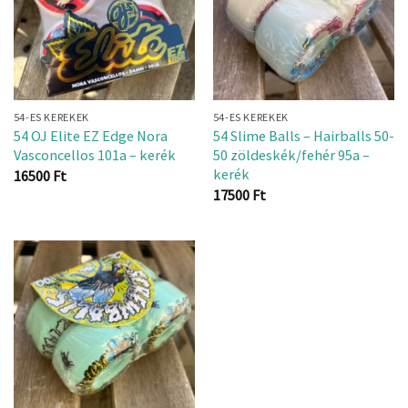
54-ES KEREKEK
54-ES KEREKEK
54 OJ Elite EZ Edge Nora
54 Slime Balls – Hairballs 50-
Vasconcellos 101a – kerék
50 zöldeskék/fehér 95a –
kerék
16500
Ft
17500
Ft