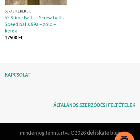
53-AS KEREKEK
53 Slime Balls – Screw balls
Speed balls 99a – zöld –
kerék
17500
Ft
KAPCSOLAT
ÁLTALÁNOS SZERZŐDÉSI FELTÉTELEK
minden jog fenntartva ©2026
deli skate blog