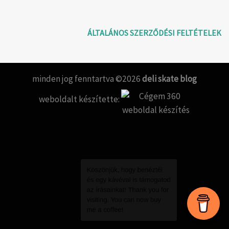
ÁLTALÁNOS SZERZŐDÉSI FELTÉTELEK
minden jog fenntartva ©2026
deli skate blog
weboldalt készítette:
Köszönjük, hogy benéztél
és egy kávéval is támogatod
az írásainkat! Thank you for
visiting. You can now buy
me a coffee!