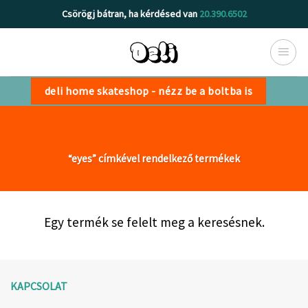
Skip
Csörögj bátran, ha kérdésed van
20.390.6502
to
content
deli home skateshop - nézz be a boltba is
“eyes” címkével rendelkező termékek
Egy termék se felelt meg a keresésnek.
KAPCSOLAT