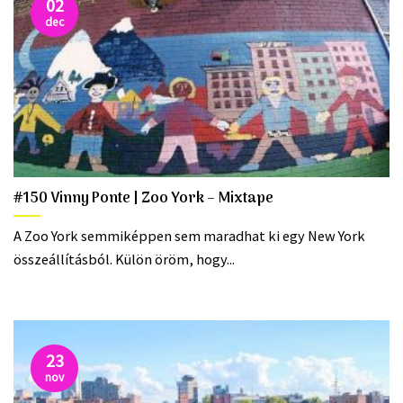
02
dec
#150 Vinny Ponte | Zoo York – Mixtape
A Zoo York semmiképpen sem maradhat ki egy New York
összeállításból. Külön öröm, hogy...
23
nov