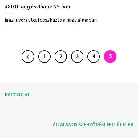
#80 Grady és Shane NY-ban
igazi nyers utcai deszkázás a nagy almában.
...
1
2
3
4
5
KAPCSOLAT
ÁLTALÁNOS SZERZŐDÉSI FELTÉTELEK