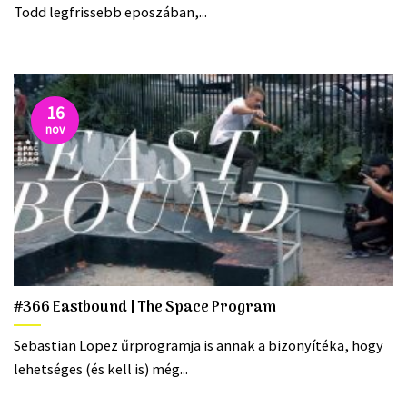
Todd legfrissebb eposzában,...
16
nov
#366 Eastbound | The Space Program
Sebastian Lopez űrprogramja is annak a bizonyítéka, hogy
lehetséges (és kell is) még...