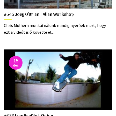
#545 Joey O’Brien | Alien Workshop
Chris Mulhern munkái nálunk mindig nyerőek mert, hogy
ezt a videót is ő követte el....
15
dec