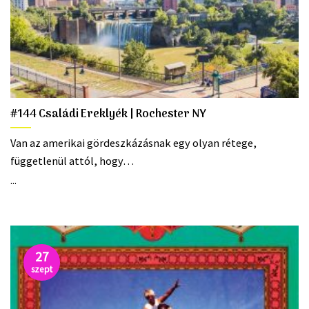
#144 Családi Ereklyék | Rochester NY
Van az amerikai gördeszkázásnak egy olyan rétege,
függetlenül attól, hogy…
...
27
szept