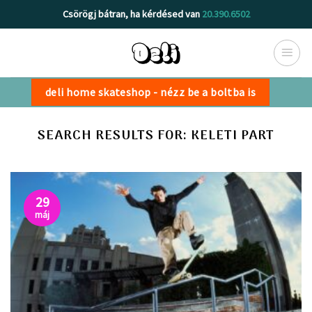
Skip
Csörögj bátran, ha kérdésed van
20.390.6502
to
content
deli home skateshop - nézz be a boltba is
SEARCH RESULTS FOR:
KELETI PART
29
máj