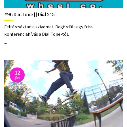
#96 Dial Tone || Dial 215
Feltárcsáztad a szívemet. Begördült egy friss
konferenciahívás a Dial Tone-tól.
...
12
jún