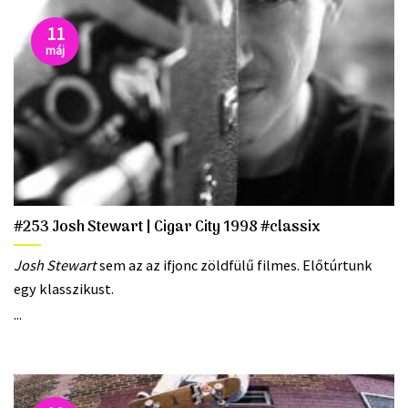
11
máj
#253 Josh Stewart | Cigar City 1998 #classix
Josh Stewart
sem az az ifjonc zöldfülű filmes. Előtúrtunk
egy klasszikust.
...