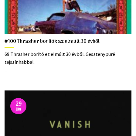
#100 Thrasher borítók az elmúlt 30 évből
69 Thrasher borító ez elmúlt 30 évből. Gesztenypüré
tejszínhabbal.
...
29
jún