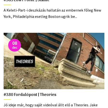
#383 Low Profile | Statue
A Keleti-Part-i deszkázás hallatán az embernek főleg New
York, Philadelphia esetleg Boston ugrik be...
08
dec
#380 Fordulópont | Theories
Jó ideje már, hogy saját videóval állt elő a Theories. Jake