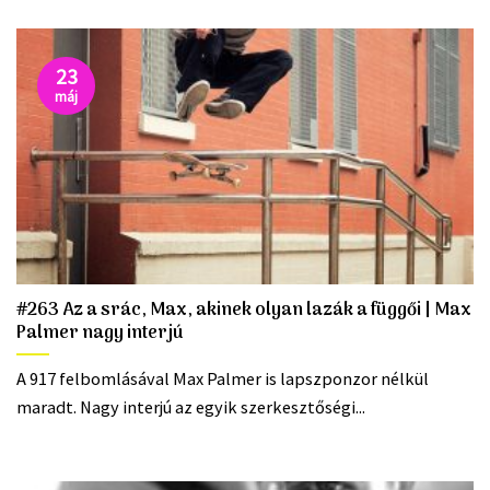
23
máj
#263 Az a srác, Max, akinek olyan lazák a függői | Max
Palmer nagy interjú
A 917 felbomlásával Max Palmer is lapszponzor nélkül
maradt. Nagy interjú az egyik szerkesztőségi...