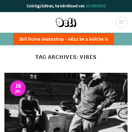
Skip
Csörögj bátran, ha kérdésed van
20.390.6502
to
content
deli home skateshop - nézz be a boltba is
TAG ARCHIVES:
VIBES
16
jún